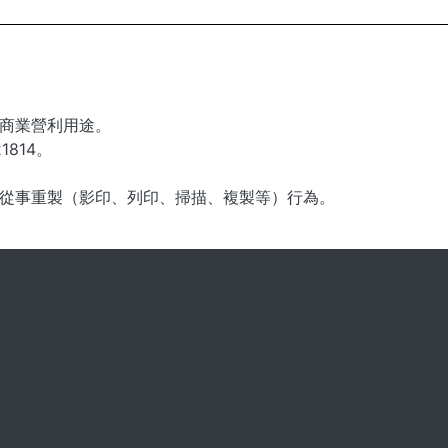
商業營利用途。
1814。
從事重製（影印、列印、掃描、複製等）行為。