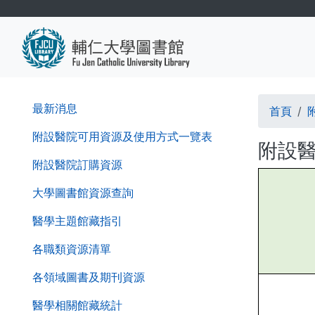
移
至
主
內
容
導
第
最新消息
首頁
二
航
層
附設醫院可用資源及使用方式一覽表
附設
導
連
附設醫院訂購資源
覽
結
列
大學圖書館資源查詢
醫學主題館藏指引
各職類資源清單
各領域圖書及期刊資源
醫學相關館藏統計