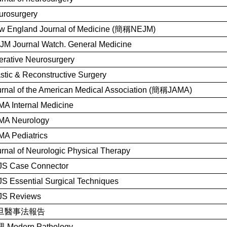
urosurgery
w England Journal of Medicine (簡稱NEJM)
JM Journal Watch. General Medicine
rative Neurosurgery
stic & Reconstructive Surgery
rnal of the American Medical Association (簡稱JAMA)
A Internal Medicine
MA Neurology
A Pediatrics
rnal of Neurologic Physical Therapy
JS Case Connector
S Essential Surgical Techniques
JS Reviews
旦醫事法報告
-Modern Pathology