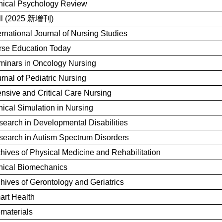
nical Psychology Review
ll (2025 新增刊)
ernational Journal of Nursing Studies
rse Education Today
inars in Oncology Nursing
rnal of Pediatric Nursing
ensive and Critical Care Nursing
nical Simulation in Nursing
earch in Developmental Disabilities
earch in Autism Spectrum Disorders
hives of Physical Medicine and Rehabilitation
nical Biomechanics
hives of Gerontology and Geriatrics
rt Health
materials