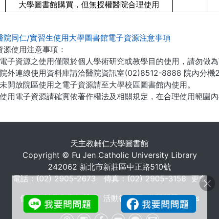
大學圖書館購買，但無授權醫院合理使用
醫院同仁/實習生使用大學圖書館電子資源注意事項
資源使用注意事項：
電子資源之使用僅限於個人學術研究或教學目的使用，請勿做為
院外連線使用資料庫請洽醫院資訊室(02)8512-8888 院內分機2
未開放院區使用之電子資源請至大學校區圖書館內使用。
使用電子資源請確實依著作權法及相關規定，在合理使用範圍內
. . .
天主教輔仁大學圖書館
Copyright © Fu Jen Catholic University Library
242062 新北市新莊區中正路510號
電話：(02) 2905-2673 傳真：(02) 2905-3158
更多
個人資料蒐集告知聲明
活動行事曆
常問問題 FAQs