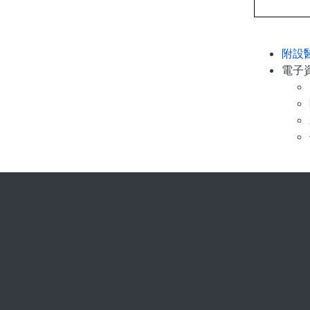
附設
電子