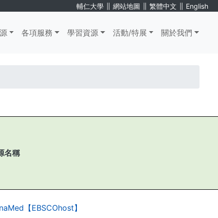
∥
∥
∥
輔仁大學
網站地圖
繁體中文
English
源
各項服務
學習資源
活動/特展
關於我們
源名稱
naMed【EBSCOhost】