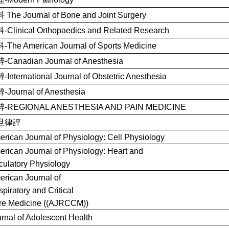
The Journal of Bone and Joint Surgery
-Clinical Orthopaedics and Related Research
The American Journal of Sports Medicine
-Canadian Journal of Anesthesia
International Journal of Obstetric Anesthesia
-Journal of Anesthesia
-REGIONAL ANESTHESIA AND PAIN MEDICINE
旦律評
rican Journal of Physiology: Cell Physiology
rican Journal of Physiology: Heart and
culatory Physiology
rican Journal of
piratory and Critical
re Medicine ((AJRCCM))
rnal of Adolescent Health