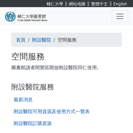
移
∥
∥
∥
輔仁大學
網站地圖
繁體中文
English
至
主
內
. . .
容
導
首頁
附設醫院
空間服務
航
空間服務
連
圖書館讀者閱覽區開放附設醫院同仁使用。
結
. . .
附設醫院服務
第
最新消息
二
層
附設醫院可用資源及使用方式一覽表
導
附設醫院訂購資源
覽
列