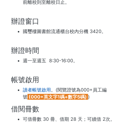
前離校則至離校日止。
辦證窗口
國璽樓圖書館流通櫃台校內分機 3420。
辦證時間
週一至週五 8:30-16:00。
帳號啟用
讀者帳號啟用
。(閱覽證號為000+員工編
號
(000+英文字1碼+數字5碼)
)
借閱冊數
可借冊數 30 冊、借期 28 天；可續借 2次。
. . .