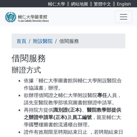
移
∥
∥
∥
輔仁大學
網站地圖
繁體中文
English
至
主
內
. . .
容
導
首頁
附設醫院
借閱服務
航
借閱服務
連
辦證方式
結
依據「輔仁大學圖書館與輔仁大學附設醫院合
作協議書」辦理。
欲辦理借閱證之輔仁大學附設醫院
專任
人員，
請先至醫院教學部填寫圖書館辦證申請單。
再持院方提供
識別證(正本)
、
醫院教學部提供
之辦證申請單(正本)
及
員工編號
，親至輔仁大
學國璽樓圖書館流通櫃台辦理。
證件有效期限至聘期結束日止 ，若聘期結束日