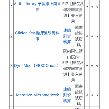
Airiti Library 華藝線上圖書
EIP【醫院及
1
√
√
√
館
學校圖書資
源】登入使
用
圖書
連線
ClinicalKey
館帳
臨床醫學資料
2
到資
√
√
√
號密
庫
料庫
碼
院內同仁請
由院內
EIP【醫院及
3
DynaMed【EBSCOhost】
√
√
√
學校圖書資
源】登入使
用
圖書
連線
館帳
4
Merative Micromedex®
到資
√
√
√
號密
料庫
碼