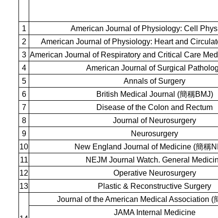
1
American Journal of Physiology: Cell Phys
2
American Journal of Physiology: Heart and Circula
3
American Journal of Respiratory and Critical Care Me
4
American Journal of Surgical Patholo
5
Annals of Surgery
6
British Medical Journal (簡稱BMJ)
7
Disease of the Colon and Rectum
8
Journal of Neurosurgery
9
Neurosurgery
10
New England Journal of Medicine (簡稱
11
NEJM Journal Watch. General Medici
12
Operative Neurosurgery
13
Plastic & Reconstructive Surgery
Journal of the American Medical Associatio
JAMA Internal Medicine