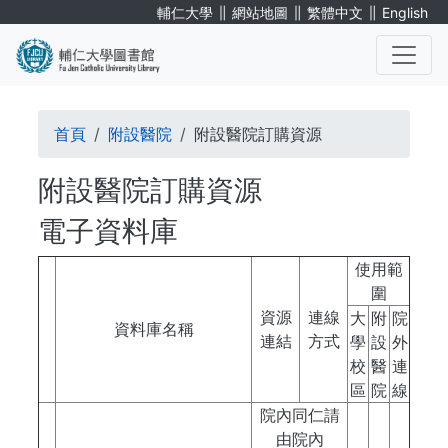
移
∥
∥
∥
輔仁大學
網站地圖
繁體中文
English
至
主
內
. . .
容
導
首頁
附設醫院
附設醫院訂購資源
航
附設醫院訂購資源
連
電子資料庫
結
使用範
圍
資源
連線
大
附
院
資料庫名稱
連結
方式
學
設
外
校
醫
連
區
院
線
院內同仁請
由院內