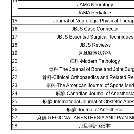
14
JAMA Neurology
JAMA Pediatrics
15
Journal of Neurologic Physical Thera
16
JBJS Case Connector
17
JBJS Essential Surgical Techniques
18
JBJS Reviews
19
月旦醫事法報告
20
病理-Modern Pathology
21
骨科 The Journal of Bone and Joint Sur
22
骨科-Clinical Orthopaedics and Related Re
23
骨科-The American Journal of Sports Med
24
麻醉-Canadian Journal of Anesthesi
25
麻醉-International Journal of Obstetric Ane
26
麻醉-Journal of Anesthesia
27
麻醉-REGIONAL ANESTHESIA AND PAIN M
28
月旦律評 (紙本)