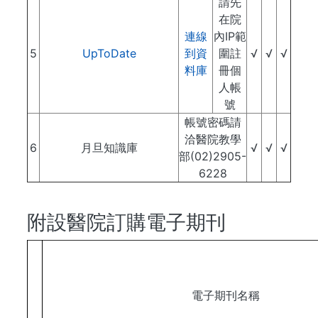
請先
在院
連線
內IP範
5
UpToDate
到資
圍註
√
√
√
料庫
冊個
人帳
號
帳號密碼請
洽醫院教學
6
月旦知識庫
√
√
√
部(02)2905-
6228
附設醫院訂購電子期刊
電子期刊名稱