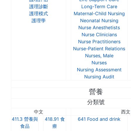
護理診斷
Long-Term Care
護理模式
Maternal-Child Nursing
護理學
Neonatal Nursing
Nurse Anesthetists
Nurse Clinicians
Nurse Practitioners
Nurse-Patient Relations
Nurses, Male
Nurses
Nursing Assessment
Nursing Audit
營養
分類號
中文
西文
411.3 營養與
418.91 食
641 Food and drink
食品
療