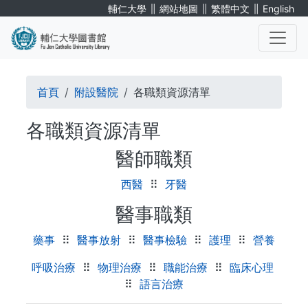
移
∥
∥
∥
輔仁大學
網站地圖
繁體中文
English
至
主
內
. . .
容
導
首頁
附設醫院
各職類資源清單
航
各職類資源清單
連
醫師職類
結
西醫
⠿
牙醫
醫事職類
藥事
⠿
醫事放射
⠿
醫事檢驗
⠿
護理
⠿
營養
呼吸治療
⠿
物理治療
⠿
職能治療
⠿
臨床心理
⠿
語言治療