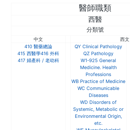
醫師職類
西醫
分類號
中文
西文
410 醫藥總論
QY Clinical Pathology
415 西醫學
416 外科
QZ Pathology
417 婦產科 / 老幼科
W1-925 General
Medicine. Health
Professions
WB Practice of Medicine
WC Communicable
Diseases
WD Disorders of
Systemic, Metabolic or
Environmental Origin,
etc.