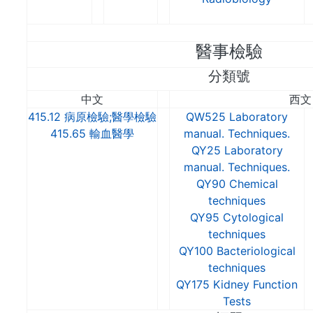
醫事檢驗
分類號
中文
西文
415.12
病原檢驗;醫學檢驗
QW525 Laboratory
415.65 輸血醫學
manual. Techniques.
QY25 Laboratory
manual. Techniques.
QY90 Chemical
techniques
QY95 Cytological
techniques
QY100 Bacteriological
techniques
QY175 Kidney Function
Tests