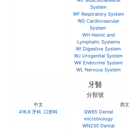
WE Musculoskeletal
System
WF Respiratory System
WG Cardiovascular
System
WH Hemic and
Lymphatic Systems
WI Digestive System
WJ Urogenital System
WK Endocrine System
WL Nervous System
牙醫
分類號
中文
西文
416.9 牙科. 口腔科
QW65 Dental
microbiology
WN230 Dental