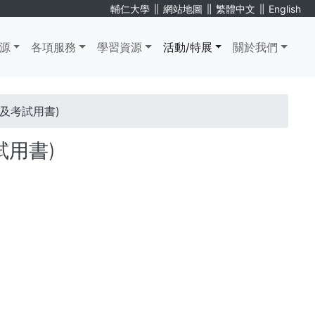
∥
∥
∥
輔仁大學
網站地圖
繁體中文
English
源
各項服務
學習資源
活動/特展
關於我們
書及考試用書)
試用書)