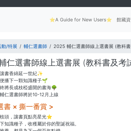
Main
⭐A Guide for New Users⭐
館藏資
navigation
. . .
活動/特展
輔仁選書師
2025 輔仁選書師線上選書展 (教科
5 輔仁選書師線上選書展 (教科書及考
讓書香綿延一世紀✨
便播下一顆知識種子🌱
終將長成枝椏盛開的書海🌳
️⃣5️⃣輔仁選書師將於10-12月上線
選書 × 撕一番賞 >
枝頭，讓書頁點亮星光⭐
下知識種子，收穫屬於你的聖誕祝福。
推薦，都是為下一個百年點燈。