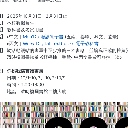
間】
2025年10月01日-12月31日止
象】
本校教職員生
題】
教科書及考試用書
點】
▸中文｜
Man'Du 漫讀電子書
(五南、碁峰、鼎文、遠景)
▸西文｜
Wiley Digital Textbooks 電子教科書
則】
於活動網站的書單中至少推薦三本書籍，並填寫正確的推薦資料，即
濟時樓圖書館參考櫃檯抽一番賞
<中西文書皆可各抽一次>
，
映】
你挑我選實體書展
日期：10/1-10/3、10/7-10/9
時間：9:00-16:00
地點：濟時樓圖書館二樓大廳