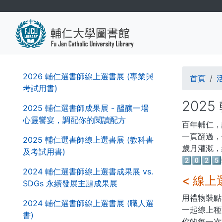
移
至
主
內
容
導
第
2026 輔仁選書師線上選書展 (專業與
首頁
二
考試用書)
航
層
202
導
2025 輔仁選書師成果展 - 醞釀一場
連
覽
心靈饗宴，調配你的閱讀配方
百年輔仁，
結
列
一頁翻過，
2025 輔仁選書師線上選書展 (教科書
歲月灌溉，
及考試用書)
2️⃣0️⃣2
2024 輔仁選書師線上選書成果展 vs.
< 線上
SDGs 永續發展主題成果展
用禮物裝點
2024 輔仁選書師線上選書展 (職人選
一起線上種
書)
你的每一次