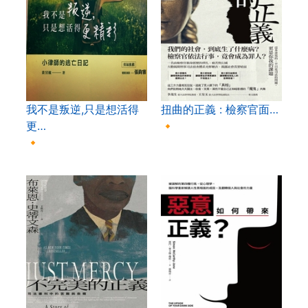
我不是叛逆,只是想活得
扭曲的正義 : 檢察官面…
更…
🔸
🔸