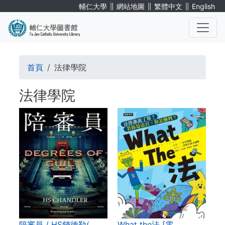
移
∥
∥
∥
輔仁大學
網站地圖
繁體中文
English
至
主
內
. . .
容
導
首頁
法律學院
航
法律學院
連
結
陪審員 / HS錢德勒(…
What the法 [電…