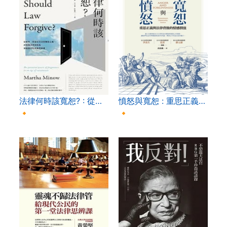
法律何時該寬恕? : 從…
憤怒與寬恕 : 重思正義…
🔸
🔸