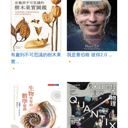
有趣到不可思議的樹木果
我是賽伯格 彼得2.0 …
實…
🔸
🔸