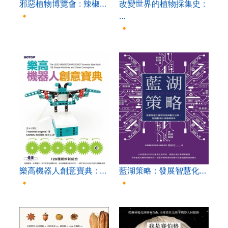
邪惡植物博覽會 : 辣椒…
改變世界的植物採集史 :
🔸
…
🔸
樂高機器人創意寶典 : …
藍湖策略 : 發展智慧化…
🔸
🔸