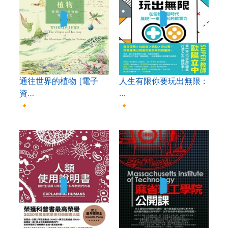
通往世界的植物 [電子
人生有限你要玩出無限 :
資…
…
🔸
🔸