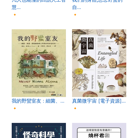
慧…
自…
🔸
🔸
我的野蠻室友 : 細菌、…
真菌微宇宙 [電子資源]…
🔸
🔸