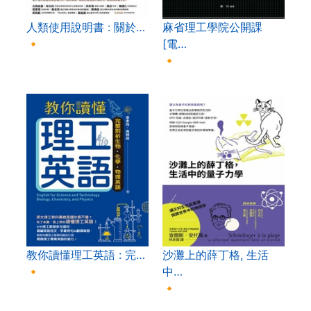
人類使用說明書 : 關於…
麻省理工學院公開課
🔸
[電…
🔸
教你讀懂理工英語 : 完…
沙灘上的薛丁格, 生活
🔸
中…
🔸