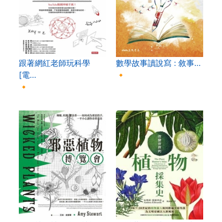
跟著網紅老師玩科學
數學故事讀說寫 : 敘事…
[電…
🔸
🔸