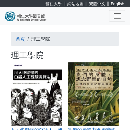
移
∥
∥
∥
輔仁大學
網站地圖
繁體中文
English
至
主
內
. . .
容
導
首頁
理工學院
航
理工學院
連
結
凡人也能懂的白話人工智
我們的身體,想念野蠻的