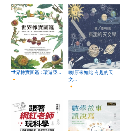
世界橡實圖鑑 : 環遊亞…
噢!原來如此 有趣的天
🔸
文…
🔸