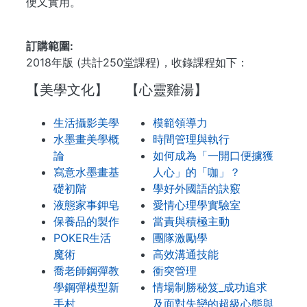
便又實用。
...
訂購範圍
2018年版 (共計250堂課程)，收錄課程如下：
【美學文化】
【心靈雞湯】
生活攝影美學
模範領導力
水墨畫美學概
時間管理與執行
論
如何成為「一開口便擄獲
寫意水墨畫基
人心」的「咖」？
礎初階
學好外國語的訣竅
液態家事鉀皂
愛情心理學實驗室
保養品的製作
當責與積極主動
POKER生活
團隊激勵學
魔術
高效溝通技能
喬老師鋼彈教
衝突管理
學鋼彈模型新
情場制勝秘笈_成功追求
手村
及面對失戀的超級心態與