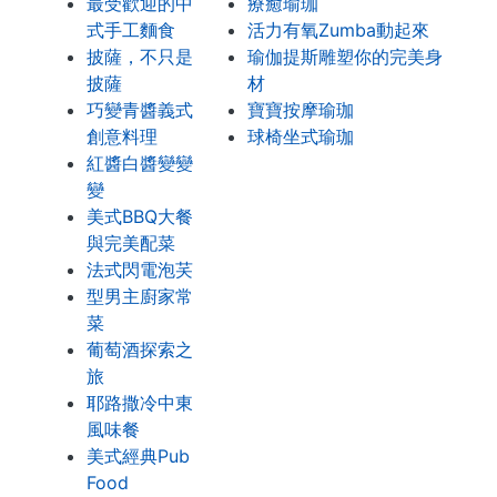
最受歡迎的中
療癒瑜珈
式手工麵食
活力有氧Zumba動起來
披薩，不只是
瑜伽提斯雕塑你的完美身
披薩
材
巧變青醬義式
寶寶按摩瑜珈
創意料理
球椅坐式瑜珈
紅醬白醬變變
變
美式BBQ大餐
與完美配菜
法式閃電泡芺
型男主廚家常
菜
葡萄酒探索之
旅
耶路撒冷中東
風味餐
美式經典Pub
Food