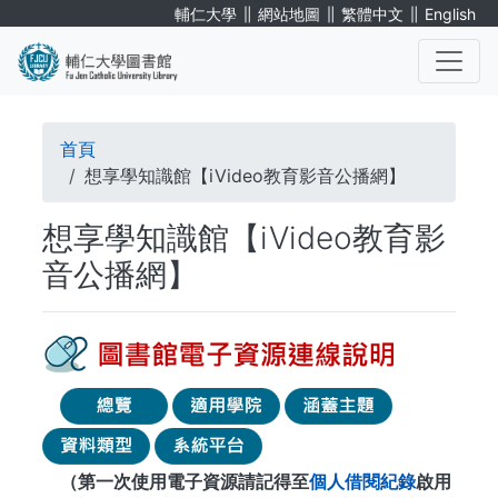
移
∥
∥
∥
輔仁大學
網站地圖
繁體中文
English
至
主
內
. . .
容
導
首頁
航
想享學知識館【iVideo教育影音公播網】
連
想享學知識館【iVideo教育影
結
音公播網】
（第一次使用電子資源請記得至
個人借閱紀錄
啟用