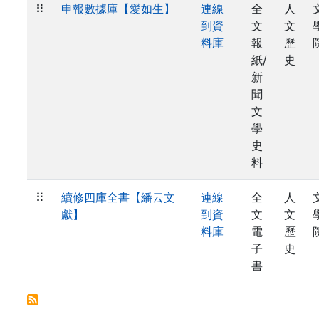
⠿
申報數據庫【愛如生】
連線
全
人
到資
文
文
料庫
報
歷
紙/
史
新
聞
文
學
史
料
⠿
續修四庫全書【繙云文
連線
全
人
獻】
到資
文
文
料庫
電
歷
子
史
書
. . .