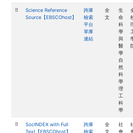
⠿
Science Reference
跨庫
全
生
Source【EBSCOhost】
檢索
文
命
平台
科
單庫
學
連結
與
醫
學
自
然
科
學
理
工
科
學
⠿
SocINDEX with Full
跨庫
全
社
Text【EBSCOhost】
檢索
文
會