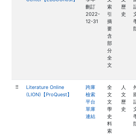
刪訂
索
歷
2022-
引
史
12-31
摘
要
含
部
分
全
文
⠿
Literature Online
跨庫
全
人
(LION)【ProQuest】
檢索
文
文
平台
文
歷
單庫
學
史
連結
史
料
索