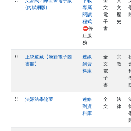
⠿
文淵閣四庫全書電子版
下載
全
人
(內聯網版)
專屬
文
文
閱讀
電
歷
程式
子
史
⛔停
書
止服
務
⠿
正統道藏【漢籍電子圖
連線
全
宗
書館】
到資
文
教
料庫
電
子
書
⠿
法源法學論著
連線
全
法
到資
文
律
料庫