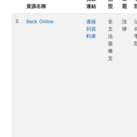
資源名稱
連結
型
題
⠿
Beck Online
連線
全
法
到資
文
律
料庫
法
規
條
文