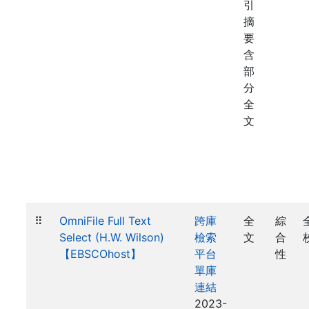
引
摘
要
含
部
分
全
文
⠿
OmniFile Full Text
跨庫
全
綜
Select (H.W. Wilson)
檢索
文
合
【EBSCOhost】
平台
性
單庫
連結
2023-