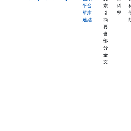
平台
索
科
單庫
引
學
連結
摘
要
含
部
分
全
文