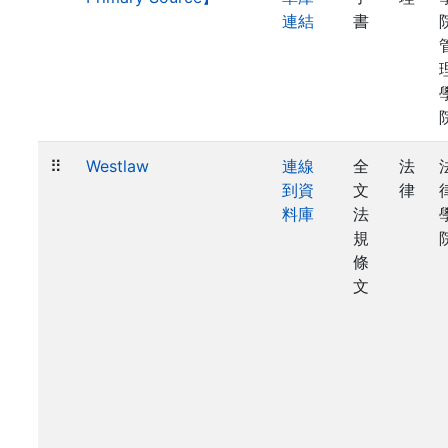
連結
書
⠿
Westlaw
連線
全
法
到資
文
律
料庫
法
規
條
文