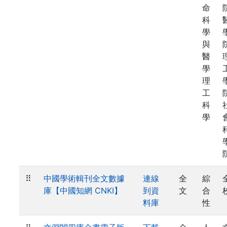
命
科
學
與
醫
學
理
工
科
學
⠿
中國學術輯刊全文數據
連線
全
綜
庫【中國知網 CNKI】
到資
文
合
料庫
性