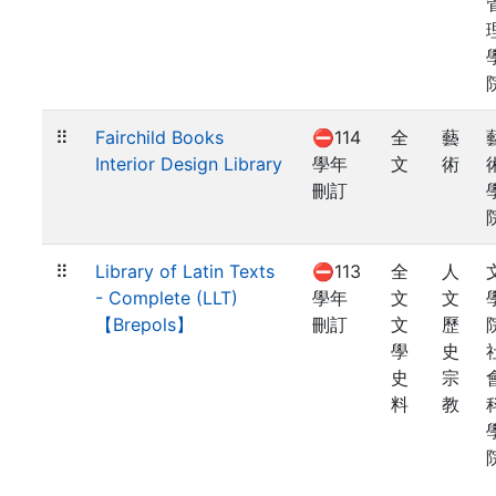
⠿
Fairchild Books
⛔114
全
藝
Interior Design Library
學年
文
術
刪訂
⠿
Library of Latin Texts
⛔113
全
人
- Complete (LLT)
學年
文
文
【Brepols】
刪訂
文
歷
學
史
史
宗
料
教