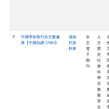
⠿
中國學術期刊全文數據
連線
全
人
庫【中國知網 CNKI】
到資
文
文
料庫
電
歷
子
史
期
社
刊
會
科
學
宗
教
教
育
生