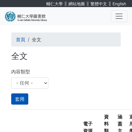
移
∥
∥
∥
輔仁大學
網站地圖
繁體中文
English
至
主
內
. . .
容
導
首頁
全文
航
全文
連
結
內容類型
資
涵
電子
料
蓋
資源
類
主