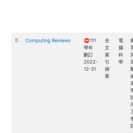
⠿
Computing Reviews
⛔111
全
電
學年
文
腦
刪訂
索
科
2022-
引
學
12-31
摘
要