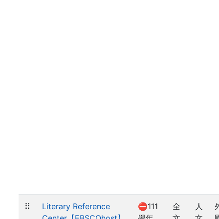
⠿
Literary Reference
⛔111
全
人
Center【EBSCOhost】
學年
文
文