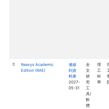
⠿
Reaxys Academic
連線
全
理
Edition (RAE)
到資
文
工
料庫
研
科
2027-
究
學
05-31
工
具/
軟
體