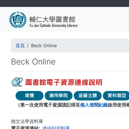
移
至
主
內
容
導
首頁
Beck Online
航
Beck Online
連
結
（第一次使用電子資源請記得至
個人借閱紀錄
啟用使用
德文法學資料庫
電子資源連結
連線到資料庫