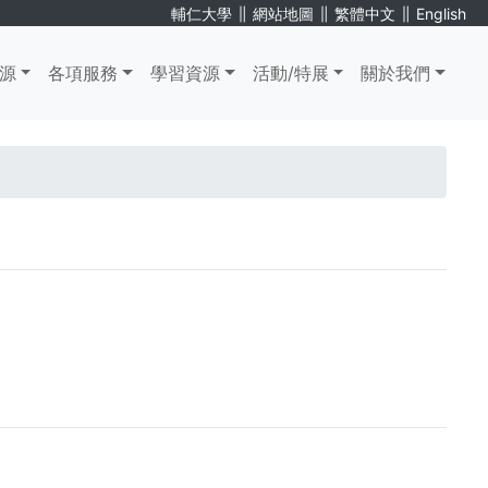
∥
∥
∥
輔仁大學
網站地圖
繁體中文
English
源
各項服務
學習資源
活動/特展
關於我們