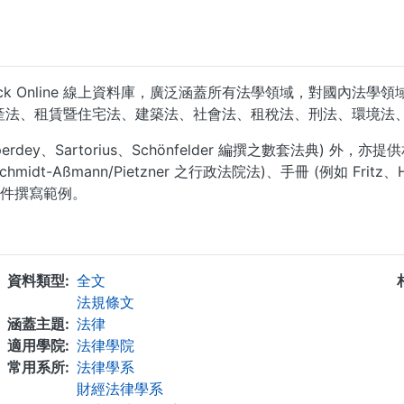
之 Beck Online 線上資料庫，廣泛涵蓋所有法學領域，對國
產法、租賃暨住宅法、建築法、社會法、租稅法、刑法、環境法
perdey、Sartorius、Schönfelder 編撰之數套法典)
chmidt-Aßmann/Pietzner 之行政法院法)、手冊 (例如 Frit
文件撰寫範例。
...
資料類型
全文
法規條文
涵蓋主題
法律
適用學院
法律學院
常用系所
法律學系
財經法律學系