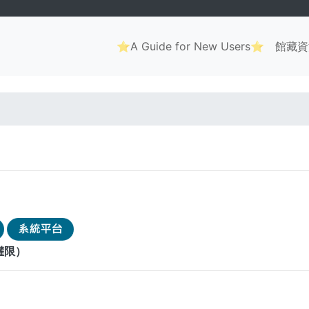
Main
⭐A Guide for New Users⭐
館藏資
navigation
. . .
權限）