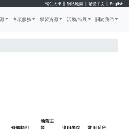
∥
∥
∥
輔仁大學
網站地圖
繁體中文
English
源
各項服務
學習資源
活動/特展
關於我們
涵蓋主
資料類型
題
適用學院
常用系所