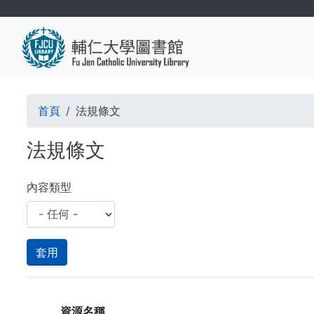
移
至
主
內
容
導
首頁
法規條文
航
法規條文
連
結
內容類型
資源名稱