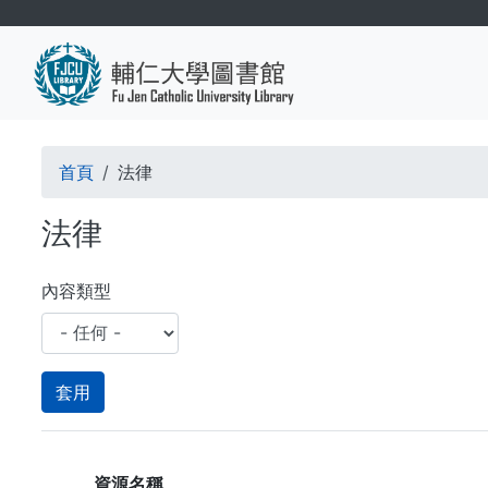
移
至
主
內
容
導
首頁
法律
航
法律
連
結
內容類型
資源名稱