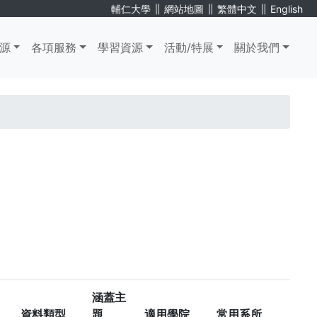
∥
∥
∥
輔仁大學
網站地圖
繁體中文
English
源
各項服務
學習資源
活動/特展
關於我們
涵蓋主
資料類型
題
適用學院
常用系所