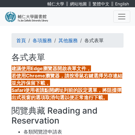
移
∥
∥
∥
輔仁大學
網站地圖
繁體中文
English
至
主
內
. . .
容
導
首頁
各項服務
其他服務
各式表單
航
各式表單
連
建議使用Edge瀏覽器開啟表單文件，
結
若使用Chrome瀏覽器，請按滑鼠右鍵選擇另存連結
並允許保留下載，
Safari使用者請點開網址列前的設定選單，將阻擋彈
出式視窗的選項取消勾選以便正常進行下載。
閱覽典藏 Reading and
Reservation
各類閱覽證申請表