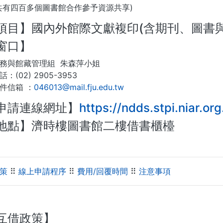
有四百多個圖書館合作參予資源共享)
項目】國內外館際文獻複印(含期刊、圖書
窗口】
與館藏管理組 朱森萍小姐
02) 2905-3953
信箱 ：
046013@mail.fju.edu.tw
申請連線網址】
https://ndds.stpi.niar.org
地點】濟時樓圖書館二樓借書櫃檯
策
⠿
線上申請程序
⠿
費用/回覆時間
⠿
注意事項
互借政策】