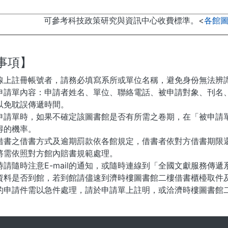
可參考科技政策研究與資訊中心收費標準。<
各館
事項】
線上註冊帳號者，請務必填寫系所或單位名稱，避免身份無法辨
申請單內容：申請者姓名、單位、聯絡電話、被申請對象、刊名
以免耽誤傳遞時間。
申請單時，如果不確定該圖書館是否有所需之卷期，在「被申請
得的機率。
借書之借書方式及逾期罰款依各館規定，借書者依對方借書期限
將需依照對方館內賠書規範處理。
時請隨時注意E-mail的通知，或隨時連線到「全國文獻服務傳
資料是否到館，若到館請儘速到濟時樓圖書館二樓借書櫃檯取件
的申請件需以急件處理，請於申請單上註明，或洽濟時樓圖書館
. . .