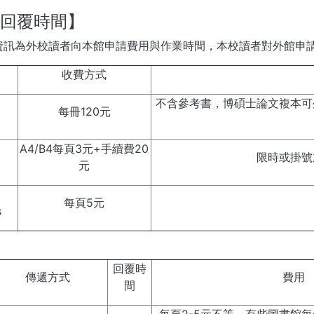
/回覆時間】
為外校讀者向本館申請費用與作業時間，本校讀者對外館申請
收費方式
不含參考書，博碩士論文複本可
每冊120元
A4/B4每頁3元+手續費20
限時或掛號
元
每頁5元
s
回覆時
傳遞方式
費用
間