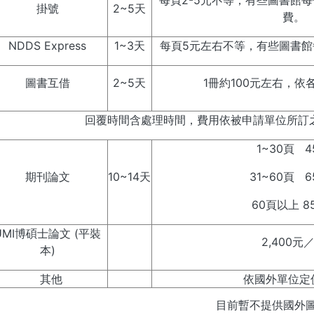
每頁2-5元不等，有些圖書館每
掛號
2~5天
費。
NDDS Express
1~3天
每頁5元左右不等，有些圖書館
圖書互借
2~5天
1冊約100元左右，依
回覆時間含處理時間，費用依被申請單位所訂
1~30頁 4
期刊論文
10~14天
31~60頁 6
60頁以上 8
UMI博碩士論文 (平裝
2,400元
本)
其他
依國外單位定
目前暫不提供國外