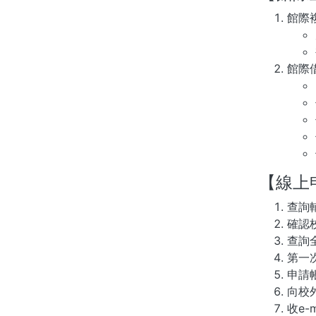
館際
館際
【線上
查詢
確認
查詢
第一
申請
向校
收e