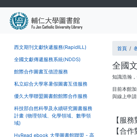
移
至
主
內
容
導
第
西文期刊文獻快遞服務(RapidILL)
首頁
二
航
層
全國文獻傳遞服務系統(NDDS)
全國文
導
連
館際合作圖書互借證服務
覽
知識浩瀚，
結
列
私立綜合大學寒暑假圖書互借服務
目前本館加
優久大學聯盟圖書館館際合作服務
與線上申請
科技部自然科學及永續研究圖書服務
計畫 (物理領域、化學領域、數學領
【服務
域)
【合作
HyRead ebook 大學圖書館聯盟 - 高