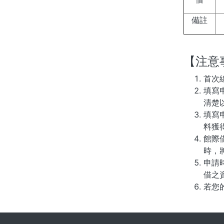
備註
【注意
首次
填寫
清楚
填寫
料獲
館際
時，
申請
借之
若您