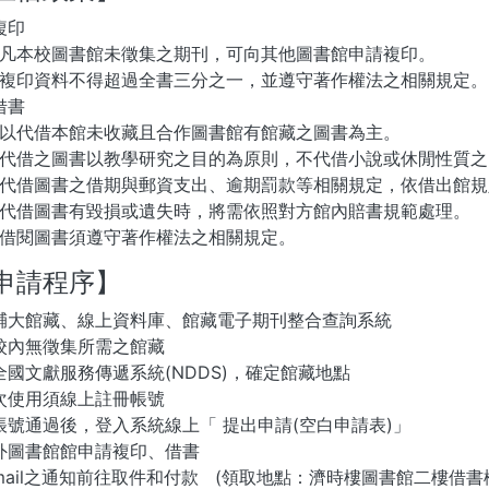
複印
凡本校圖書館未徵集之期刊，可向其他圖書館申請複印。
複印資料不得超過全書三分之一，並遵守著作權法之相關規定。
借書
以代借本館未收藏且合作圖書館有館藏之圖書為主。
代借之圖書以教學研究之目的為原則，不代借小說或休閒性質之
代借圖書之借期與郵資支出、逾期罰款等相關規定，依借出館規
代借圖書有毀損或遺失時，將需依照對方館內賠書規範處理。
借閱圖書須遵守著作權法之相關規定。
申請程序】
輔大館藏、線上資料庫、館藏電子期刊整合查詢系統
校內無徵集所需之館藏
全國文獻服務傳遞系統(NDDS)，確定館藏地點
次使用須線上註冊帳號
帳號通過後，登入系統線上「 提出申請(空白申請表)」
外圖書館館申請複印、借書
-mail之通知前往取件和付款 (領取地點：濟時樓圖書館二樓借書