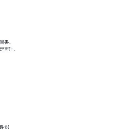
圖書。
定辦理。
櫃檯)