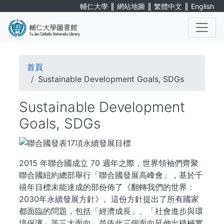
Skip
∥
∥
∥
輔仁大學
網站地圖
繁體中文
English
to
main
content
. . .
Breadcrumb
首頁
Sustainable Development Goals, SDGs
Sustainable Development
Goals, SDGs
2015 年聯合國成立 70 週年之際，世界領袖們齊聚
聯合國紐約總部舉行「聯合國發展高峰會」，基於千
禧年目標未能達成的部份佈了《翻轉我們的世界：
2030年永續發展方針》。這份方針提出了所有國家
都面臨的問題，包括「經濟成長」、「社會進步與環
境保護」等三大面向，並依此三個面向延伸出積極實