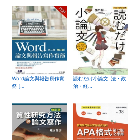
Word論文與報告寫作實
読むだけ小論文. 法・政
務 […
治・経…