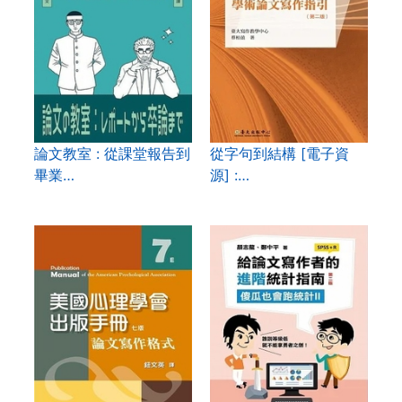
論文教室 : 從課堂報告到
從字句到結構 [電子資
畢業…
源] :…