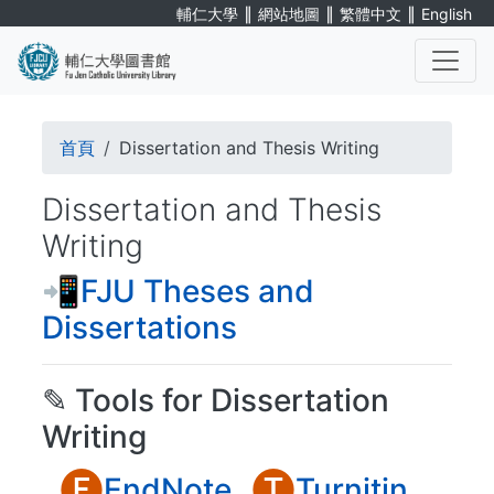
Skip
∥
∥
∥
輔仁大學
網站地圖
繁體中文
English
to
main
content
. . .
Breadcrumb
首頁
Dissertation and Thesis Writing
Dissertation and Thesis
Writing
📲FJU Theses and
Dissertations
✎ Tools for Dissertation
Writing
🅔
🅣
EndNote
Turnitin