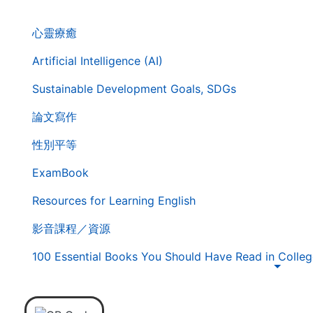
. . .
第
心靈療癒
二
層
Artificial Intelligence (AI)
導
Sustainable Development Goals, SDGs
覽
列
論文寫作
性別平等
ExamBook
Resources for Learning English
影音課程／資源
100 Essential Books You Should Have Read in Colleg