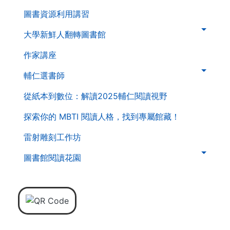
導
圖書資源利用講習
覽
列
大學新鮮人翻轉圖書館
作家講座
輔仁選書師
從紙本到數位：解讀2025輔仁閱讀視野
探索你的 MBTI 閱讀人格，找到專屬館藏！
雷射雕刻工作坊
圖書館閱讀花園