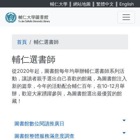
Skip
∥
∥
∥
輔仁大學
網站地圖
繁體中文
English
to
main
content
. . .
Breadcrumb
首頁
輔仁選書師
輔仁選書師
從2020年起，圖書館每年均舉辦輔仁選書師系列活
動，讓讀者親手選出自己喜歡的館藏，為圖書館注入
新的篇章，今年的活動配合輔仁百年，在10-12月舉
辦，歡迎大家踴躍參與，為圖書館選出最優質的館
藏！
. . .
第
圖書館數位閱讀推廣日
二
層
圖書館整體服務滿意度調查