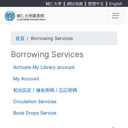
Skip
∥
∥
∥
輔仁大學
網站地圖
繁體中文
English
to
main
content
. . .
Breadcrumb
首頁
Borrowing Services
Borrowing Services
第
Activate My Library account
三
層
My Account
導
初次設定 / 修改密碼 / 忘記密碼
覽
Circulation Services
Book Drops Service
. . .