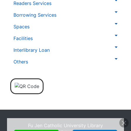
第
Readers Services
二
層
Borrowing Services
導
Spaces
覽
列
Facilities
Interlibrary Loan
Others
Fu Jen Catholic University Library