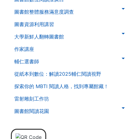
二
層
圖書館整體服務滿意度調查
導
圖書資源利用講習
覽
列
大學新鮮人翻轉圖書館
作家講座
輔仁選書師
從紙本到數位：解讀2025輔仁閱讀視野
探索你的 MBTI 閱讀人格，找到專屬館藏！
雷射雕刻工作坊
圖書館閱讀花園