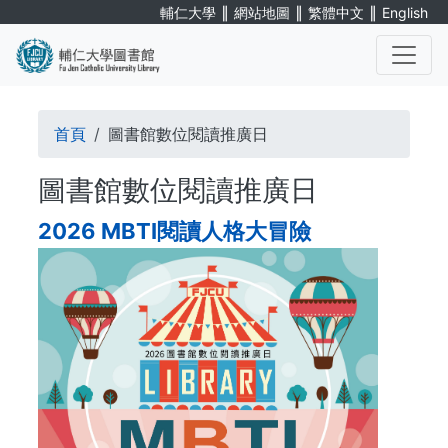
Skip
∥
∥
∥
輔仁大學
網站地圖
繁體中文
English
to
main
content
. . .
Breadcrumb
首頁
圖書館數位閱讀推廣日
圖書館數位閱讀推廣日
2026 MBTI閱讀人格大冒險