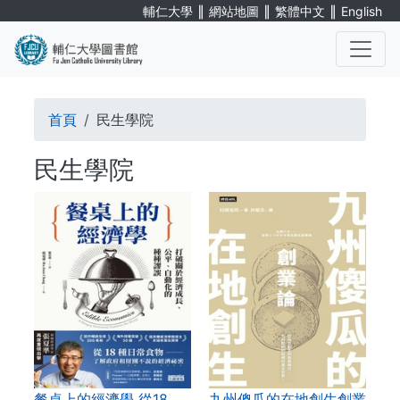
Skip
∥
∥
∥
輔仁大學
網站地圖
繁體中文
English
to
main
content
. . .
Breadcrumb
首頁
民生學院
民生學院
餐桌上的經濟學 從18…
九州傻瓜的在地創生創業