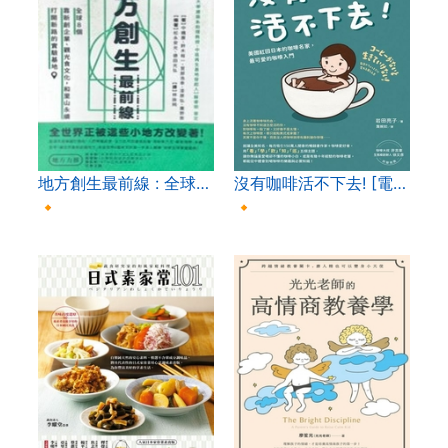
地方創生最前線 : 全球…
沒有咖啡活不下去! [電…
🔸
🔸