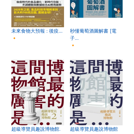
未來食物大預報 : 後疫…
秒懂葡萄酒圖解書 [電
🔸
子…
🔸
超級導覽員趣說博物館.
超級導覽員趣說博物館