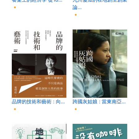
🔸
論…
🔸
品牌的技術和藝術 : 向…
跨國灰姑娘 : 當東南亞…
🔸
🔸