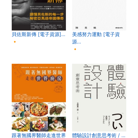
貝佐斯新傳 [電子資源]…
美感努力運動 [電子資
🔸
源…
🔸
跟著無國界醫師走進世界
體驗設計創意思考術 / …