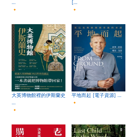
…
[…
🔸
🔸
大英博物館裡的伊斯蘭史
平地而起 [電子資源] …
…
🔸
🔸