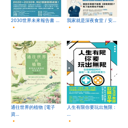
2030世界未來報告書 …
我家就是深夜食堂 / 安…
🔸
🔸
通往世界的植物 [電子
人生有限你要玩出無限 :
資…
…
🔸
🔸