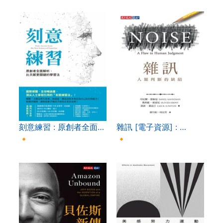
刻意練習 : 原創者全面…
雜訊 [電子資源] : …
🔸
🔸