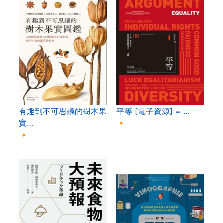
有趣到不可思議的樹木果
平等 [電子資源] = …
實…
🔸
🔸