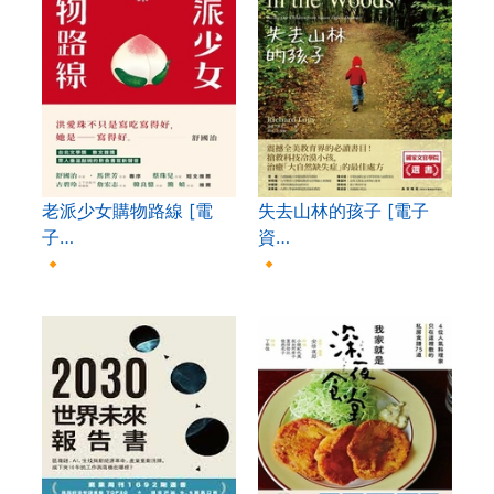
老派少女購物路線 [電
失去山林的孩子 [電子
子…
資…
🔸
🔸