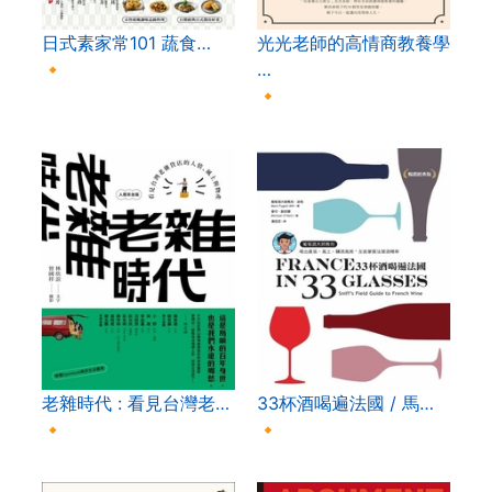
日式素家常101 蔬食…
光光老師的高情商教養學
🔸
…
🔸
老雜時代 : 看見台灣老…
33杯酒喝遍法國 / 馬…
🔸
🔸