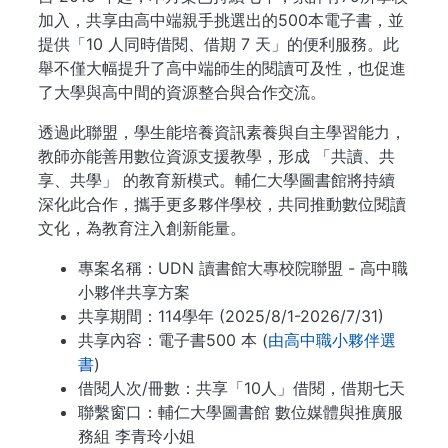
加入，共享由高中端親手挑選出的500本電子書，並
提供「10 人同時借閱、借期 7 天」的便利服務。此
舉不僅大幅提升了高中端師生的閱讀可及性，也促進
了大學與高中間的資源整合與合作交流。
透過此聯盟，學生能培養資訊素養與自主學習能力，
教師亦能善用數位資源支援教學，形成 「共讀、共
享、共學」 的教育新模式。輔仁大學圖書館將持續
深化此合作，攜手更多夥伴學校，共同推動數位閱讀
文化，為教育注入創新能量。
專案名稱：UDN 讀書館大專校院聯盟 - 高中職
小夥伴共享方案
共享期間：114學年 (2025/8/1-2026/7/31)
共享內容：電子書500 本 (
由高中職小夥伴選
書
)
借閱人次/冊數：共享「10人」借閱，借期七天
聯繫窗口：輔仁大學圖書館 數位媒體與推廣服
務組 李青玲小姐