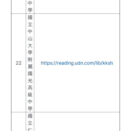
中
學
國
立
中
山
大
學
附
22
https://reading.udn.com/lib/kksh
屬
國
光
高
級
中
學
國
立
仁