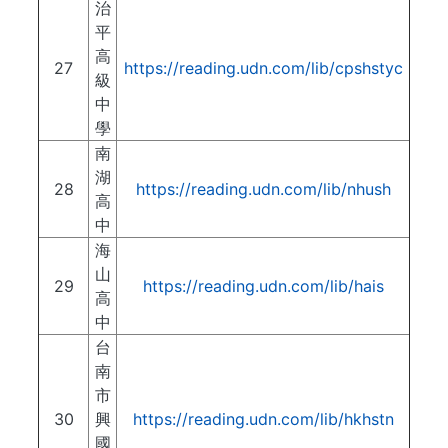
治
平
高
27
https://reading.udn.com/lib/cpshstyc
級
中
學
南
湖
28
https://reading.udn.com/lib/nhush
高
中
海
山
29
https://reading.udn.com/lib/hais
高
中
台
南
市
30
興
https://reading.udn.com/lib/hkhstn
國