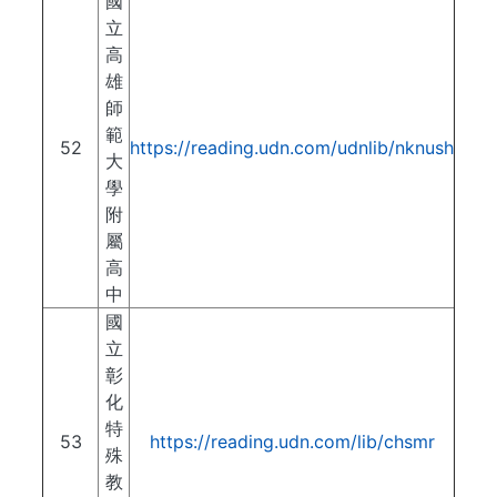
國
立
高
雄
師
範
52
https://reading.udn.com/udnlib/nknush
大
學
附
屬
高
中
國
立
彰
化
特
53
https://reading.udn.com/lib/chsmr
殊
教