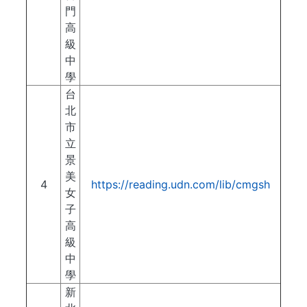
門
高
級
中
學
台
北
市
立
景
美
4
https://reading.udn.com/lib/cmgsh
女
子
高
級
中
學
新