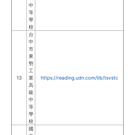
中
等
學
校
台
中
市
東
勢
工
13
業
https://reading.udn.com/lib/tsvstc
高
級
中
等
學
校
國