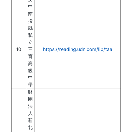
中
南
投
縣
私
立
10
三
https://reading.udn.com/lib/taa
育
高
級
中
學
財
團
法
人
新
北