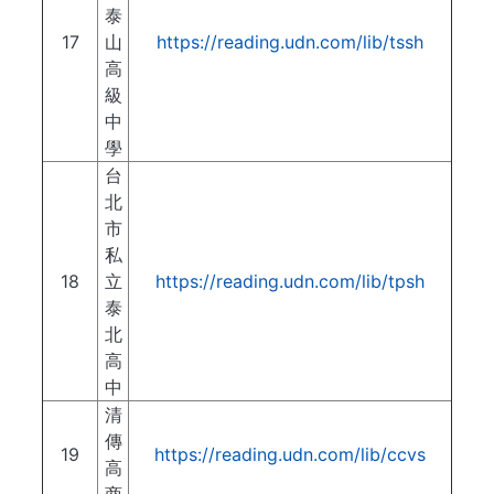
泰
17
山
https://reading.udn.com/lib/tssh
高
級
中
學
台
北
市
私
18
立
https://reading.udn.com/lib/tpsh
泰
北
高
中
清
傳
19
https://reading.udn.com/lib/ccvs
高