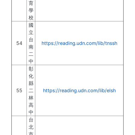
育
學
校
國
立
台
54
https://reading.udn.com/lib/tnssh
南
二
中
彰
化
縣
55
二
https://reading.udn.com/lib/elsh
林
高
中
台
北
市