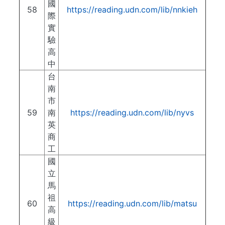
國
58
https://reading.udn.com/lib/nnkieh
際
實
驗
高
中
台
南
市
59
南
https://reading.udn.com/lib/nyvs
英
商
工
國
立
馬
祖
60
https://reading.udn.com/lib/matsu
高
級