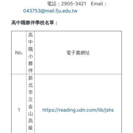
電話：2905-3421 Email：
043753@mail.fju.edu.tw
高中職夥伴學校名單：
高
中
職
No.
電子書網址
小
夥
伴
新
北
市
立
金
1
https://reading.udn.com/lib/jshs
山
高
級