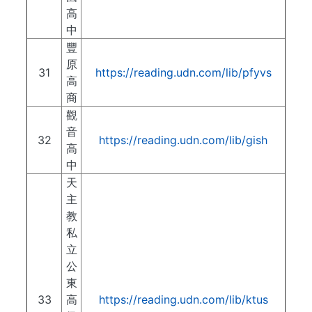
高
中
豐
原
31
https://reading.udn.com/lib/pfyvs
高
商
觀
音
32
https://reading.udn.com/lib/gish
高
中
天
主
教
私
立
公
東
33
高
https://reading.udn.com/lib/ktus