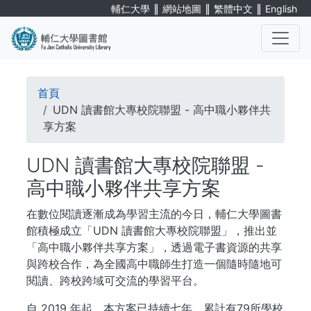
Skip
∥
∥
∥
輔仁大學
網站地圖
繁體中文
English
to
main
content
. . .
Breadcrumb
首頁
UDN 讀書館大專校院聯盟 - 高中職小夥伴共
享方案
UDN 讀書館大專校院聯盟 -
高中職小夥伴共享方案
在數位閱讀逐漸成為學習主流的今日，輔仁大學圖書
館積極成立「UDN 讀書館大專校院聯盟」，推出並
「高中職小夥伴共享方案」，透過電子書資源的共享
與跨校合作，為全國高中職師生打造一個隨時隨地可
閱讀、跨校跨域可交流的學習平台。
自 2019 年起，本方案已持續七年，累計有79所學校