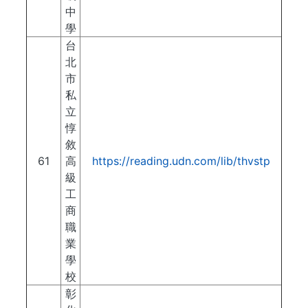
中
學
台
北
市
私
立
惇
敘
61
高
https://reading.udn.com/lib/thvstp
級
工
商
職
業
學
校
彰