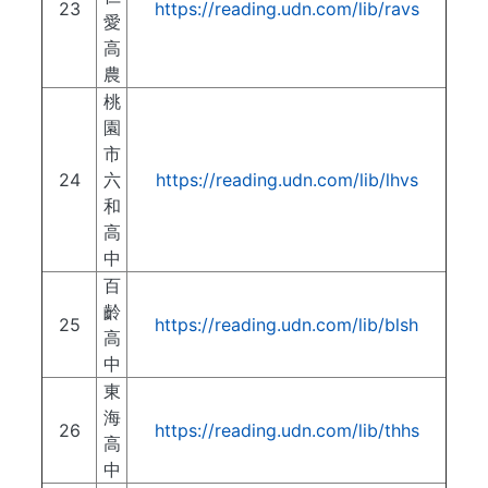
23
https://reading.udn.com/lib/ravs
愛
高
農
桃
園
市
24
六
https://reading.udn.com/lib/lhvs
和
高
中
百
齡
25
https://reading.udn.com/lib/blsh
高
中
東
海
26
https://reading.udn.com/lib/thhs
高
中