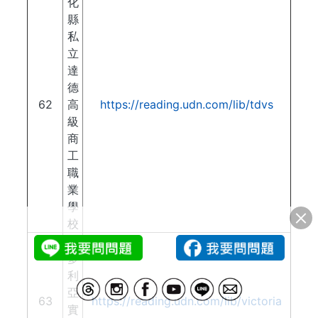
化
縣
私
立
達
德
62
高
https://reading.udn.com/lib/tdvs
級
商
工
職
業
學
校
維
多
利
亞
63
https://reading.udn.com/lib/victoria
實