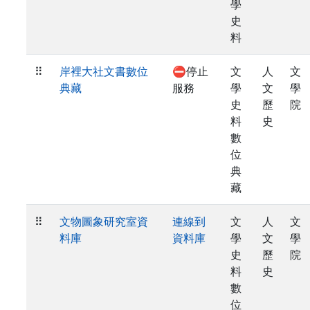
學
史
料
⠿
岸裡大社文書數位
⛔停止
文
人
文
典藏
服務
學
文
學
史
歷
院
料
史
數
位
典
藏
⠿
文物圖象研究室資
連線到
文
人
文
料庫
資料庫
學
文
學
史
歷
院
料
史
數
位