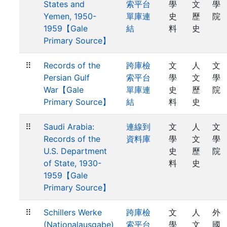
States and
索平台
學
文
學
Yemen, 1950-
單庫連
史
歷
院
1959【Gale
結
料
史
Primary Source】
⠿
Records of the
跨庫檢
文
人
文
Persian Gulf
索平台
學
文
學
War【Gale
單庫連
史
歷
院
Primary Source】
結
料
史
⠿
Saudi Arabia:
連線到
文
人
文
Records of the
資料庫
學
文
學
U.S. Department
史
歷
院
of State, 1930-
料
史
1959【Gale
Primary Source】
⠿
Schillers Werke
跨庫檢
文
人
外
(Nationalausgabe)
索平台
學
文
國