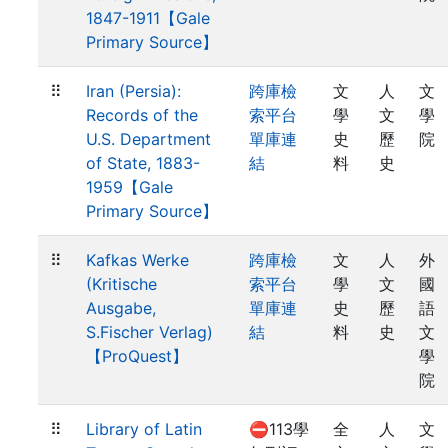
1847-1911【Gale
Primary Source】
⠿
Iran (Persia):
跨庫檢
文
人
文
Records of the
索平台
學
文
學
U.S. Department
單庫連
史
歷
院
of State, 1883-
結
料
史
1959【Gale
Primary Source】
⠿
Kafkas Werke
跨庫檢
文
人
外
(Kritische
索平台
學
文
國
Ausgabe,
單庫連
史
歷
語
S.Fischer Verlag)
結
料
史
文
【ProQuest】
學
院
⠿
Library of Latin
⛔113學
全
人
文