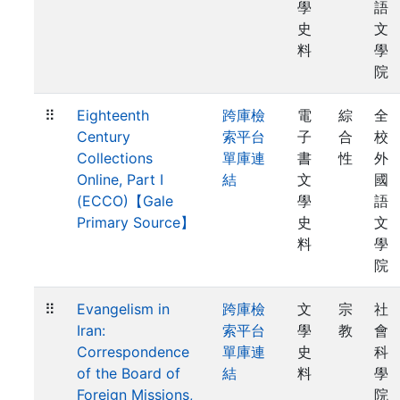
學
語
史
文
料
學
院
⠿
Eighteenth
跨庫檢
電
綜
全
Century
索平台
子
合
校
Collections
單庫連
書
性
外
Online, Part I
結
文
國
(ECCO)【Gale
學
語
Primary Source】
史
文
料
學
院
⠿
Evangelism in
跨庫檢
文
宗
社
Iran:
索平台
學
教
會
Correspondence
單庫連
史
科
of the Board of
結
料
學
Foreign Missions,
院