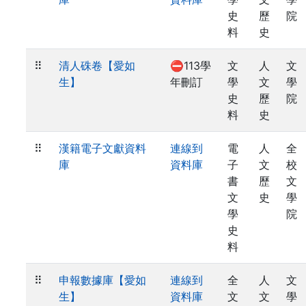
史
歷
院
料
史
⠿
清人硃卷【愛如
⛔113學
文
人
文
生】
年刪訂
學
文
學
史
歷
院
料
史
⠿
漢籍電子文獻資料
連線到
電
人
全
庫
資料庫
子
文
校
書
歷
文
文
史
學
學
院
史
料
⠿
申報數據庫【愛如
連線到
全
人
文
生】
資料庫
文
文
學