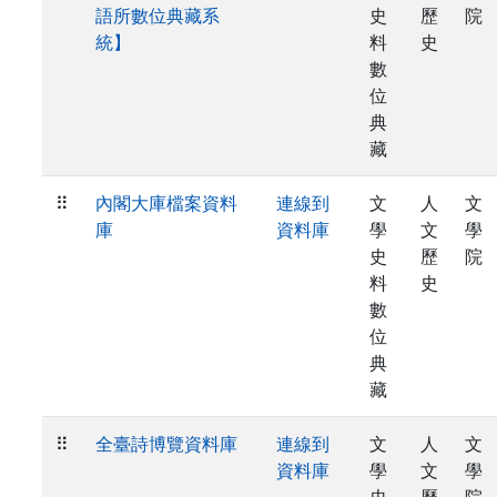
語所數位典藏系
史
歷
院
統】
料
史
數
位
典
藏
⠿
內閣大庫檔案資料
連線到
文
人
文
庫
資料庫
學
文
學
史
歷
院
料
史
數
位
典
藏
⠿
全臺詩博覽資料庫
連線到
文
人
文
資料庫
學
文
學