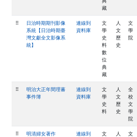
典
藏
⠿
日治時期期刊影像
連線到
文
人
文
系統【日治時期臺
資料庫
學
文
學
灣文獻全文影像系
史
歷
院
統】
料
史
數
位
典
藏
⠿
明治大正年間理蕃
連線到
文
人
全
事件簿
資料庫
學
文
校
史
歷
文
料
史
學
院
⠿
明清婦女著作
連線到
文
人
文