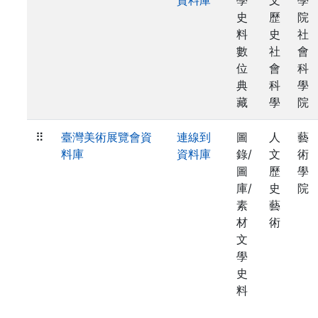
資料庫
學
文
學
史
歷
院
料
史
社
數
社
會
位
會
科
典
科
學
藏
學
院
⠿
臺灣美術展覽會資
連線到
圖
人
藝
料庫
資料庫
錄/
文
術
圖
歷
學
庫/
史
院
素
藝
材
術
文
學
史
料