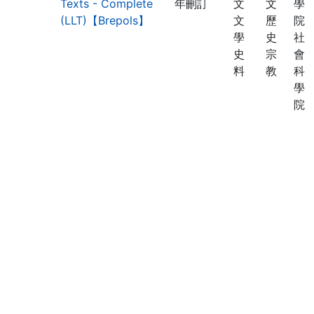
Texts - Complete
年刪訂
文
文
學
(LLT)【Brepols】
文
歷
院
學
史
社
史
宗
會
料
教
科
學
院