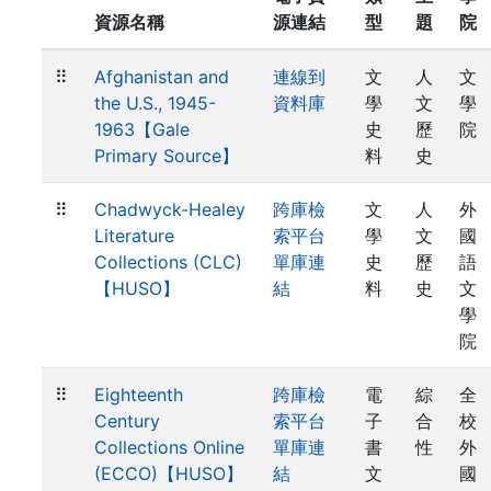
資源名稱
源連結
型
題
院
⠿
Afghanistan and
連線到
文
人
文
the U.S., 1945-
資料庫
學
文
學
1963【Gale
史
歷
院
Primary Source】
料
史
⠿
Chadwyck-Healey
跨庫檢
文
人
外
Literature
索平台
學
文
國
Collections (CLC)
單庫連
史
歷
語
【HUSO】
結
料
史
文
學
院
⠿
Eighteenth
跨庫檢
電
綜
全
Century
索平台
子
合
校
Collections Online
單庫連
書
性
外
(ECCO)【HUSO】
結
文
國