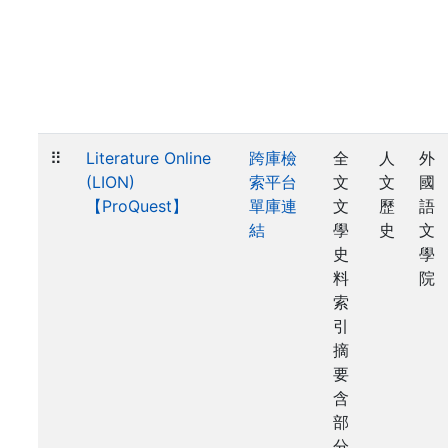
⠿
Literature Online
跨庫檢
全
人
外
(LION)
索平台
文
文
國
【ProQuest】
單庫連
文
歷
語
結
學
史
文
史
學
料
院
索
引
摘
要
含
部
分