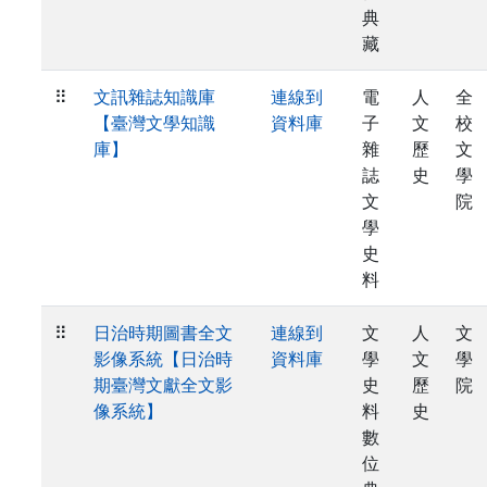
典
藏
⠿
文訊雜誌知識庫
連線到
電
人
全
【臺灣文學知識
資料庫
子
文
校
庫】
雜
歷
文
誌
史
學
文
院
學
史
料
⠿
日治時期圖書全文
連線到
文
人
文
影像系統【日治時
資料庫
學
文
學
期臺灣文獻全文影
史
歷
院
像系統】
料
史
數
位