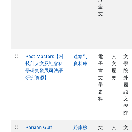
全
文
⠿
Past Masters【科
連線到
電
人
文
技部人文及社會科
資料庫
子
文
學
學研究發展司法語
書
歷
院
研究資源】
文
史
外
學
國
史
語
料
文
學
院
⠿
Persian Gulf
跨庫檢
文
人
文