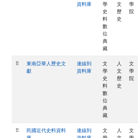
資料庫
學
文
學
史
歷
院
料
史
數
位
典
藏
⠿
東南亞華人歷史文
連線到
文
人
文
獻
資料庫
學
文
學
史
歷
院
料
史
數
位
典
藏
⠿
民國近代史料資料
連線到
文
人
文
庫
資料庫
學
文
學