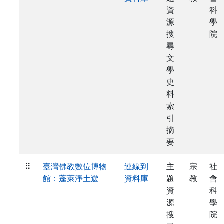
資
科
源
學
搜
院
尋
文
學
史
料
索
引
摘
要
⠿
臺灣佛教數位博物
連線到
主
宗
社
館：蓬萊淨土遊
資料庫
題
教
會
資
科
源
學
搜
院