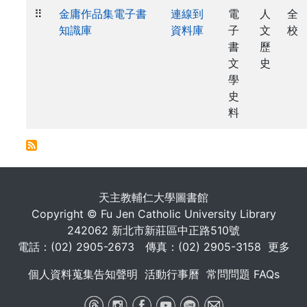
⠿
金庸作品集電子書
連線到
電
人
全
知識庫
資料庫
子
文
校
書
歷
文
史
學
史
料
. . .
天主教輔仁大學圖書館
Copyright © Fu Jen Catholic University Library
242062 新北市新莊區中正路510號
電話：(02) 2905-2673 傳真：(02) 2905-3158
更多
個人資料蒐集告知聲明
活動行事曆
常問問題 FAQs