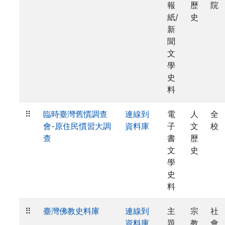
報
歷
院
紙/
史
新
聞
文
學
史
料
⠿
臨時臺灣舊慣調查
連線到
電
人
全
會-原住民慣習大調
資料庫
子
文
校
查
書
歷
文
史
學
史
料
⠿
臺灣佛教史料庫
連線到
主
宗
社
資料庫
題
教
會