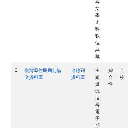
尋
文
學
史
料
數
位
典
藏
⠿
臺灣原住民期刊論
連線到
主
綜
全
文資料庫
資料庫
題
合
校
資
性
源
搜
尋
電
子
期