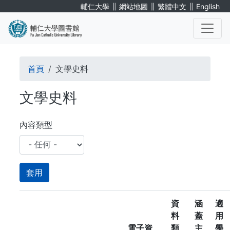
移
∥
∥
∥
輔仁大學
網站地圖
繁體中文
English
至
主
內
. . .
容
導
首頁
文學史料
航
文學史料
連
結
內容類型
資
涵
適
料
蓋
用
電子資
類
主
學