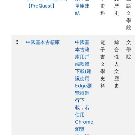
【ProQuest】
單庫連
史
歷
語
結
料
史
文
學
院
⠿
中國基本古籍庫
中國基
電
綜
文
本古籍
子
合
學
庫用戶
書
性
院
端軟體
文
人
下載(建
學
文
議使用
史
歷
Edge瀏
料
史
覽器進
行下
載，若
使用
Chrome
瀏覽