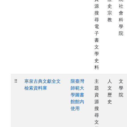
源
史
社
搜
宗
會
尋
教
科
電
學
子
院
書
文
學
史
料
⠿
寒泉古典文獻全文
限臺灣
主
人
文
檢索資料庫
師範大
題
文
學
學圖書
資
歷
院
館館內
源
史
使用
搜
尋
文