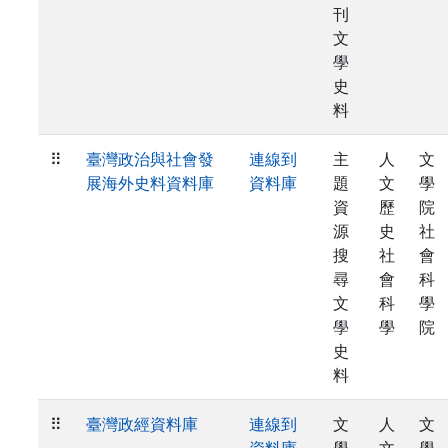
刊
文
學
史
料
⠿
臺灣政治與社會發
連線到
主
人
文
展海外史料資料庫
資料庫
題
文
學
資
歷
院
源
史
社
搜
社
會
尋
會
科
文
科
學
學
學
院
史
料
⠿
臺灣政經資料庫
連線到
文
人
文