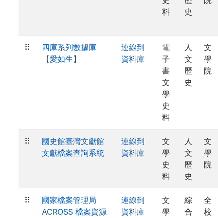
史
歷
院
料
史
⠿
四庫系列數據庫
連線到
電
人
文
【愛如生】
資料庫
子
文
學
書
歷
院
文
史
學
史
料
⠿
國史館臺灣文獻館
連線到
文
人
文
文獻檔案查詢系統
資料庫
學
文
學
史
歷
院
料
史
⠿
國家檔案管理局
連線到
文
綜
全
ACROSS 檔案資源
資料庫
學
合
校