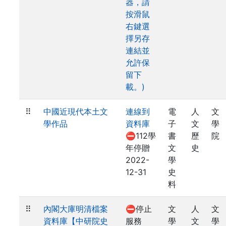
器，請
按滑鼠
右鍵選
擇另存
連結並
允許保
留下
載。)
⠿
中國近現代本土文
連線到
電
人
文
學作品
資料庫
子
文
學
⛔112學
書
歷
院
年停贈
文
史
2022-
學
12-31
史
料
⠿
內閣大庫明清檔案
⛔停止
文
人
文
資料庫【中研院史
服務
學
文
學