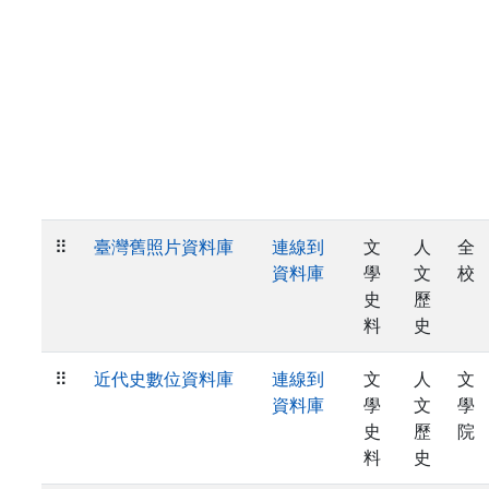
⠿
臺灣舊照片資料庫
連線到
文
人
全
資料庫
學
文
校
史
歷
料
史
⠿
近代史數位資料庫
連線到
文
人
文
資料庫
學
文
學
史
歷
院
料
史