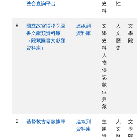
整合查詢平台
史
性
料
⠿
國立故宮博物院圖
連線到
文
人
文
書文獻類資料庫
資料庫
學
文
學
（院藏圖書文獻類
史
歷
院
資料庫）
料
史
人
物
傳
記
數
位
典
藏
⠿
基督教古籍數據庫
連線到
主
人
文
資料庫
題
文
學
資
歷
院