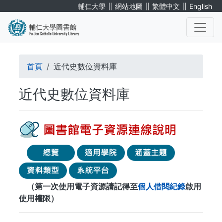
移
∥
∥
∥
輔仁大學
網站地圖
繁體中文
English
至
主
內
. . .
容
導
首頁
近代史數位資料庫
航
近代史數位資料庫
連
結
（第一次使用電子資源請記得至
個人借閱紀錄
啟用
使用權限）