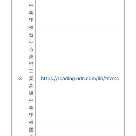
中
等
學
校
台
中
市
東
勢
工
13
業
https://reading.udn.com/lib/tsvstc
高
級
中
等
學
校
國