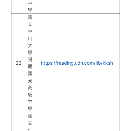
中
學
國
立
中
山
大
學
附
22
https://reading.udn.com/lib/kksh
屬
國
光
高
級
中
學
國
立
仁