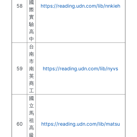
國
58
https://reading.udn.com/lib/nnkieh
際
實
驗
高
中
台
南
市
59
南
https://reading.udn.com/lib/nyvs
英
商
工
國
立
馬
祖
60
https://reading.udn.com/lib/matsu
高
級