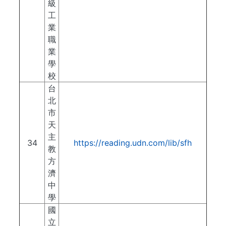
級
工
業
職
業
學
校
台
北
市
天
主
34
https://reading.udn.com/lib/sfh
教
方
濟
中
學
國
立