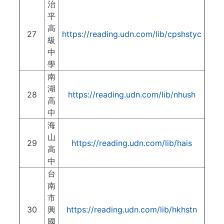
治
平
高
27
https://reading.udn.com/lib/cpshstyc
級
中
學
南
湖
28
https://reading.udn.com/lib/nhush
高
中
海
山
29
https://reading.udn.com/lib/hais
高
中
台
南
市
30
興
https://reading.udn.com/lib/hkhstn
國