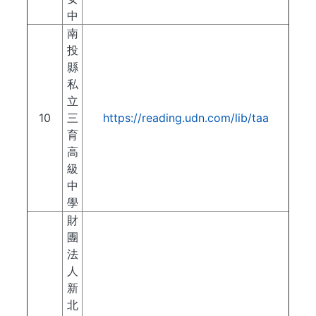
中
南
投
縣
私
立
10
三
https://reading.udn.com/lib/taa
育
高
級
中
學
財
團
法
人
新
北