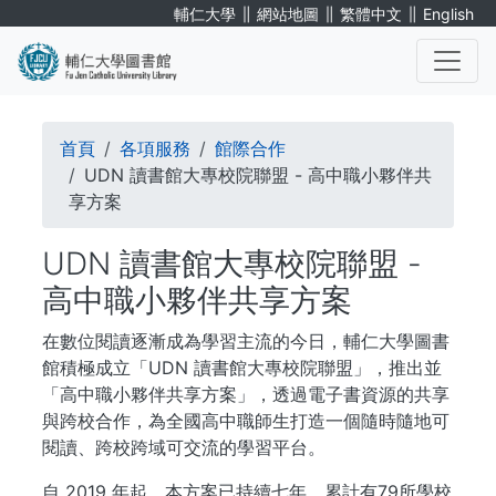
移
∥
∥
∥
輔仁大學
網站地圖
繁體中文
English
至
主
內
. . .
容
導
首頁
各項服務
館際合作
航
UDN 讀書館大專校院聯盟 - 高中職小夥伴共
享方案
連
UDN 讀書館大專校院聯盟 -
結
高中職小夥伴共享方案
在數位閱讀逐漸成為學習主流的今日，輔仁大學圖書
館積極成立「UDN 讀書館大專校院聯盟」，推出並
「高中職小夥伴共享方案」，透過電子書資源的共享
與跨校合作，為全國高中職師生打造一個隨時隨地可
閱讀、跨校跨域可交流的學習平台。
自 2019 年起，本方案已持續七年，累計有79所學校