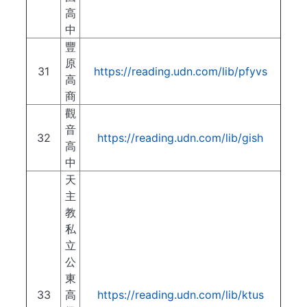
高
中
豐
原
31
https://reading.udn.com/lib/pfyvs
高
商
觀
音
32
https://reading.udn.com/lib/gish
高
中
天
主
教
私
立
公
東
33
高
https://reading.udn.com/lib/ktus