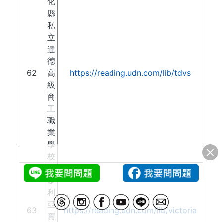
化
縣
私
立
達
德
62
高
https://reading.udn.com/lib/tdvs
級
商
工
職
業
學
校
維
多
利
亞
63
https://reading.udn.com/lib/victoria
實