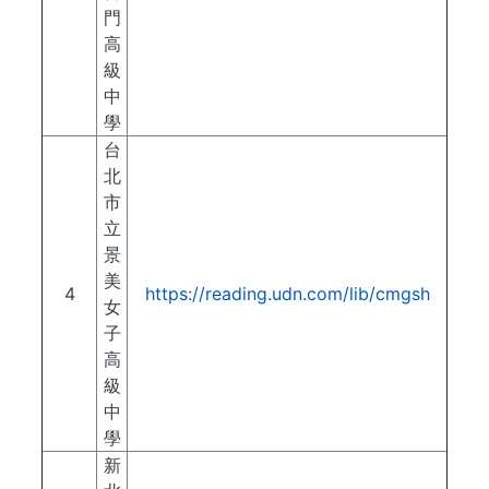
門
高
級
中
學
台
北
市
立
景
美
4
https://reading.udn.com/lib/cmgsh
女
子
高
級
中
學
新