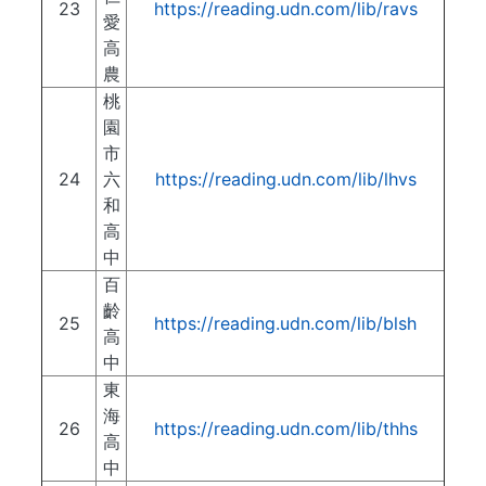
23
https://reading.udn.com/lib/ravs
愛
高
農
桃
園
市
24
六
https://reading.udn.com/lib/lhvs
和
高
中
百
齡
25
https://reading.udn.com/lib/blsh
高
中
東
海
26
https://reading.udn.com/lib/thhs
高
中