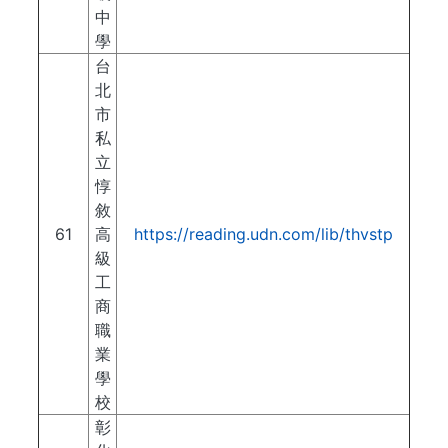
中
學
台
北
市
私
立
惇
敘
61
高
https://reading.udn.com/lib/thvstp
級
工
商
職
業
學
校
彰