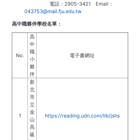
電話：2905-3421 Email：
043753@mail.fju.edu.tw
高中職夥伴學校名單：
高
中
職
No.
電子書網址
小
夥
伴
新
北
市
立
金
1
https://reading.udn.com/lib/jshs
山
高
級