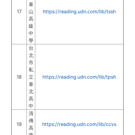
泰
17
山
https://reading.udn.com/lib/tssh
高
級
中
學
台
北
市
私
18
立
https://reading.udn.com/lib/tpsh
泰
北
高
中
清
傳
19
https://reading.udn.com/lib/ccvs
高