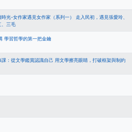
讀時光-女作家遇見女作家（系列一） 走入民初，遇見張愛玲、
紅、三毛
講 學習哲學的第一把金鑰
修課：從文學鑑賞認識自己 用文學擦亮眼睛，打破框架與制約