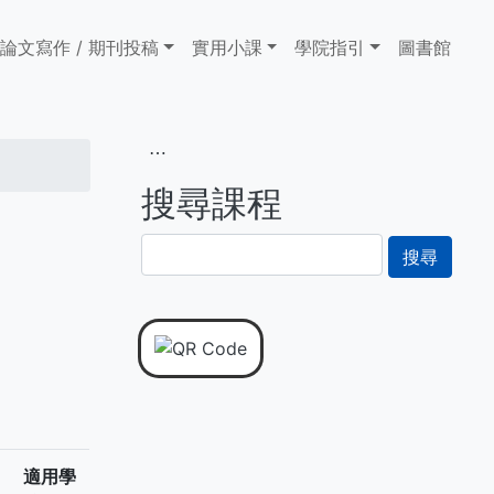
論文寫作 / 期刊投稿
實用小課
學院指引
圖書館
⋯
搜尋課程
搜
尋
適用學