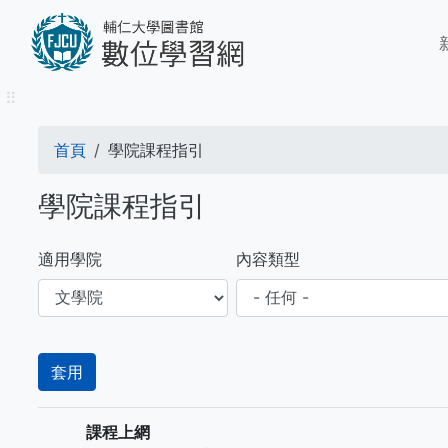
移
M
至
n
主
內
⠿
容
導
首頁
學院課程指引
航
學院課程指引
連
結
適用學院
內容類型
課程上網