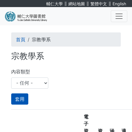
移
∥
∥
∥
輔仁大學
網站地圖
繁體中文
English
至
主
內
. . .
容
導
首頁
宗教學系
航
宗教學系
連
結
內容類型
電
子
資
資
涵
適