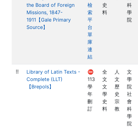
the Board of Foreign
檢
史
科
Missions, 1847-
索
料
學
1911【Gale Primary
平
院
Source】
台
單
庫
連
結
⠿
Library of Latin Texts -
⛔
全
人
文
Complete (LLT)
113
文
文
學
【Brepols】
學
文
歷
院
年
學
史
社
刪
史
宗
會
訂
料
教
科
學
院