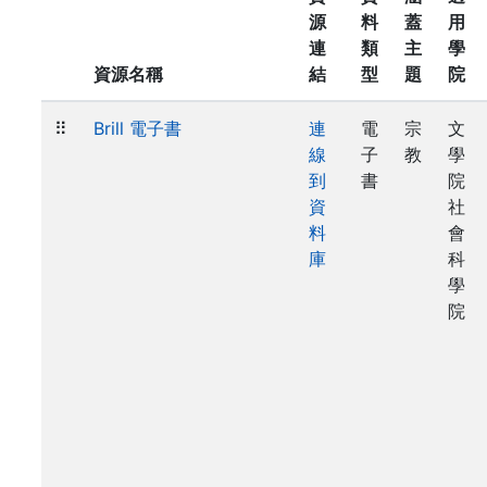
源
料
蓋
用
連
類
主
學
資源名稱
結
型
題
院
⠿
Brill 電子書
連
電
宗
文
線
子
教
學
到
書
院
資
社
料
會
庫
科
學
院