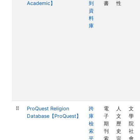
Academic】
到
書
性
資
料
庫
⠿
ProQuest Religion
跨
電
人
文
Database【ProQuest】
庫
子
文
學
檢
期
歷
院
索
刊
史
社
平
索
宗
會