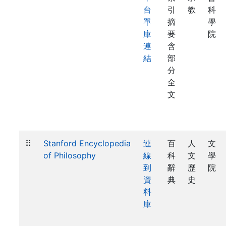
台
引
教
科
單
摘
學
庫
要
院
連
含
結
部
分
全
文
⠿
Stanford Encyclopedia
連
百
人
文
of Philosophy
線
科
文
學
到
辭
歷
院
資
典
史
料
庫