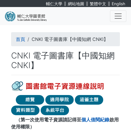
移
∥
∥
∥
輔仁大學
網站地圖
繁體中文
English
至
主
內
. . .
容
導
首頁
CNKI 電子圖書庫【中國知網 CNKI】
航
CNKI 電子圖書庫【中國知網
連
CNKI】
結
（第一次使用電子資源請記得至
個人借閱紀錄
啟用
使用權限）