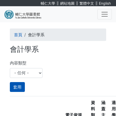
移
∥
∥
∥
輔仁大學
網站地圖
繁體中文
English
至
主
內
. . .
容
導
首頁
會計學系
航
會計學系
連
結
內容類型
資
涵
適
料
蓋
用
電子資源
類
主
學