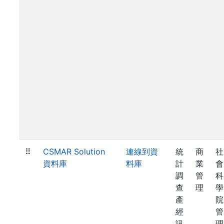
⠿
CSMAR Solution
連線到資
統
商
社
資料庫
料庫
計
業
會
調
管
科
查
理
學
產
院
經
管
訊
理