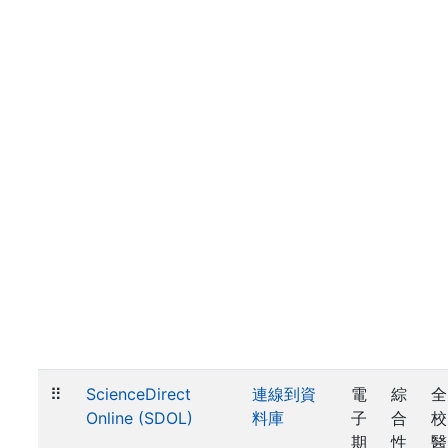
⠿
ScienceDirect
連線到資
電
綜
全
Online (SDOL)
料庫
子
合
校
期
性
醫