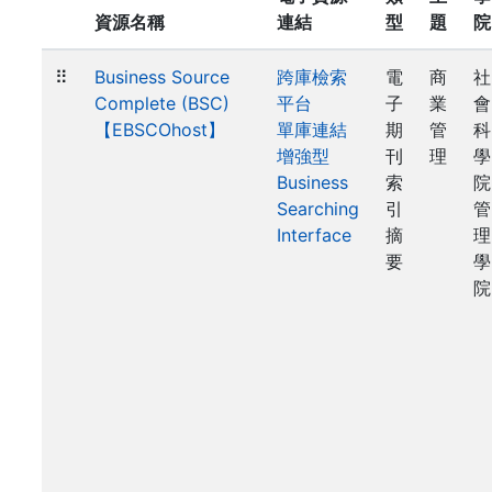
資源名稱
連結
型
題
院
⠿
Business Source
跨庫檢索
電
商
社
Complete (BSC)
平台
子
業
會
【EBSCOhost】
單庫連結
期
管
科
增強型
刊
理
學
Business
索
院
Searching
引
管
Interface
摘
理
要
學
院