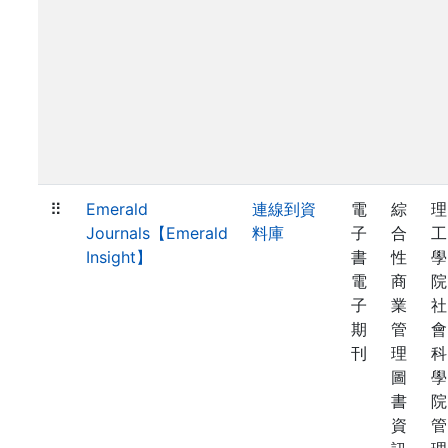
⠿
Emerald
連線到資
電
綜
理
Journals【Emerald
料庫
子
合
工
Insight】
書
性
學
電
商
院
子
業
社
期
管
會
刊
理
科
圖
學
書
院
資
管