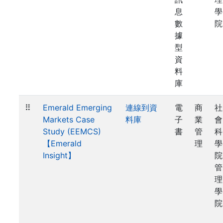
息
學
數
院
據
型
資
料
庫
⠿
Emerald Emerging
連線到資
電
商
社
Markets Case
料庫
子
業
會
Study (EEMCS)
書
管
科
【Emerald
理
學
Insight】
院
管
理
學
院