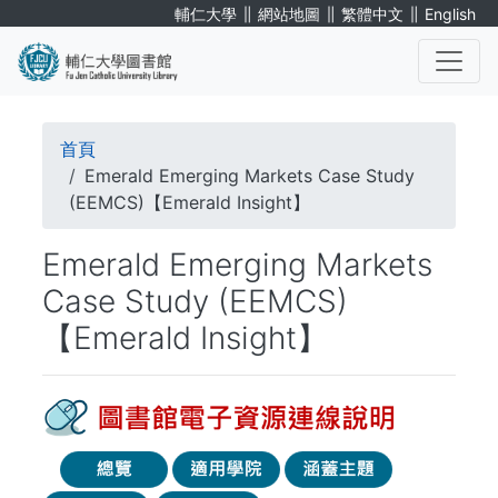
移
∥
∥
∥
輔仁大學
網站地圖
繁體中文
English
至
主
內
. . .
容
導
首頁
航
Emerald Emerging Markets Case Study
(EEMCS)【Emerald Insight】
連
Emerald Emerging Markets
結
Case Study (EEMCS)
【Emerald Insight】