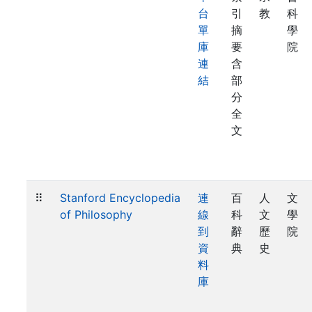
台
引
教
科
單
摘
學
庫
要
院
連
含
結
部
分
全
文
⠿
Stanford Encyclopedia
連
百
人
文
of Philosophy
線
科
文
學
到
辭
歷
院
資
典
史
料
庫