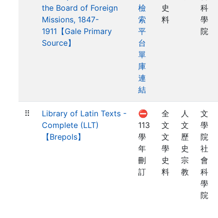
the Board of Foreign
檢
史
科
Missions, 1847-
索
料
學
1911【Gale Primary
平
院
Source】
台
單
庫
連
結
⠿
Library of Latin Texts -
⛔
全
人
文
Complete (LLT)
113
文
文
學
【Brepols】
學
文
歷
院
年
學
史
社
刪
史
宗
會
訂
料
教
科
學
院