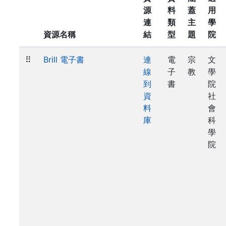
源
料
蓋
用
連
類
主
學
資源名稱
結
型
題
院
⠿
Brill 電子書
連
電
宗
文
線
子
教
學
到
書
院
資
社
料
會
庫
科
學
院