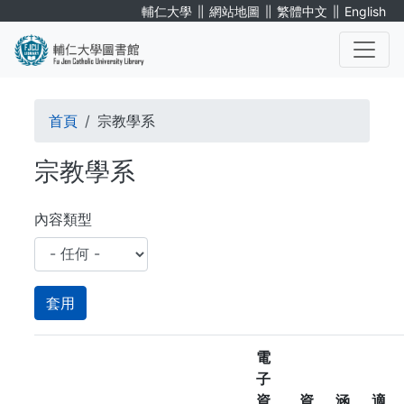
移
∥
∥
∥
輔仁大學
網站地圖
繁體中文
English
至
主
內
. . .
容
導
首頁
宗教學系
航
宗教學系
連
結
內容類型
電
子
資
資
涵
適