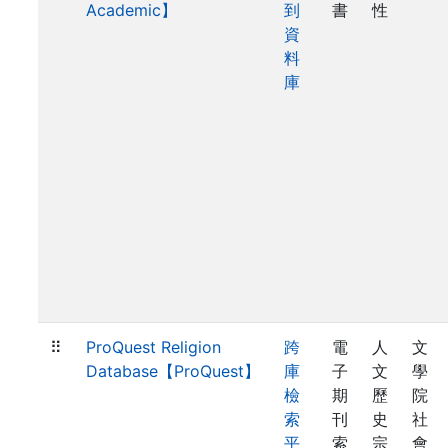
Academic】
到
書
性
資
料
庫
⠿
ProQuest Religion
跨
電
人
文
Database【ProQuest】
庫
子
文
學
檢
期
歷
院
索
刊
史
社
平
索
宗
會