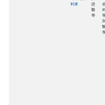
料庫
證
醫
學