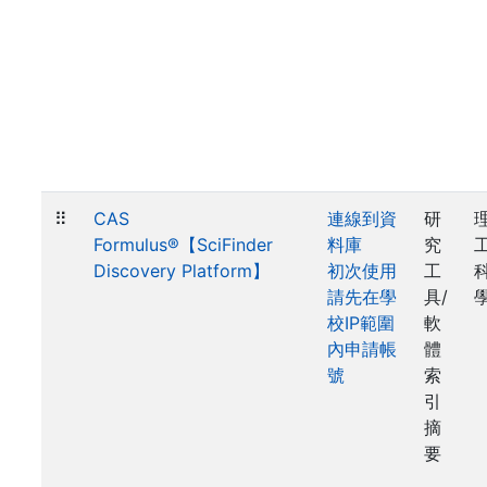
⠿
CAS
連線到資
研
Formulus®【SciFinder
料庫
究
Discovery Platform】
初次使用
工
請先在學
具/
校IP範圍
軟
內申請帳
體
號
索
引
摘
要