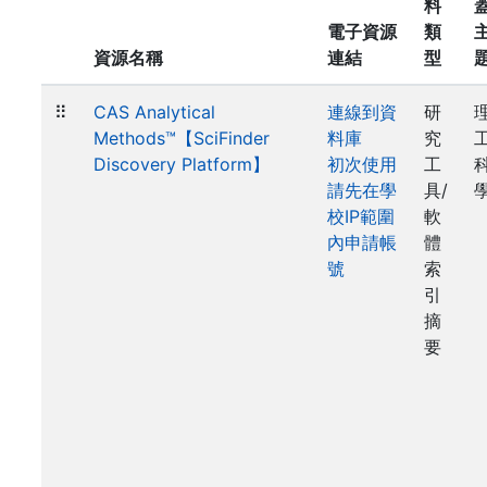
料
電子資源
類
資源名稱
連結
型
⠿
CAS Analytical
連線到資
研
Methods™【SciFinder
料庫
究
Discovery Platform】
初次使用
工
請先在學
具/
校IP範圍
軟
內申請帳
體
號
索
引
摘
要