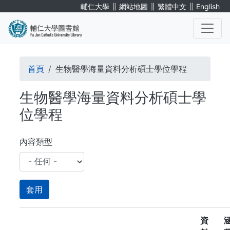
移
∥
∥
∥
輔仁大學
網站地圖
繁體中文
English
至
主
內
. . .
容
導
首頁
生物醫學海量資料分析碩士學位學程
航
生物醫學海量資料分析碩士學
連
位學程
結
內容類型
資