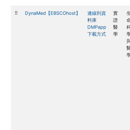
⠿
DynaMed【EBSCOhost】
連線到資
實
料庫
證
DMPapp
醫
下載方式
學