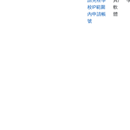
請先在學
具/
校IP範圍
軟
內申請帳
體
號