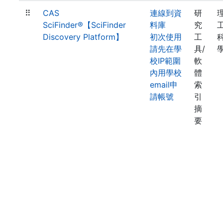
⠿
CAS
連線到資
研
SciFinder®【SciFinder
料庫
究
Discovery Platform】
初次使用
工
請先在學
具/
校IP範圍
軟
內用學校
體
email申
索
請帳號
引
摘
要