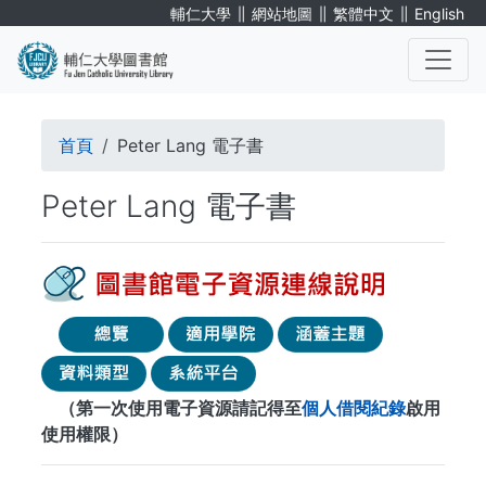
移
∥
∥
∥
輔仁大學
網站地圖
繁體中文
English
至
主
內
. . .
容
導
首頁
Peter Lang 電子書
航
Peter Lang 電子書
連
結
（第一次使用電子資源請記得至
個人借閱紀錄
啟用
使用權限）