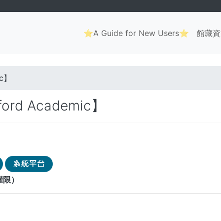
Main
⭐A Guide for New Users⭐
館藏資
navigation
. . .
ic】
xford Academic】
權限）