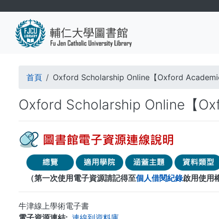
移
至
主
內
容
導
首頁
Oxford Scholarship Online【Oxford Academ
航
Oxford Scholarship Online【O
連
結
（第一次使用電子資源請記得至
個人借閱紀錄
啟用使用
牛津線上學術電子書
電子資源連結
連線到資料庫