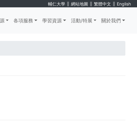
∥
∥
∥
輔仁大學
網站地圖
繁體中文
English
源
各項服務
學習資源
活動/特展
關於我們