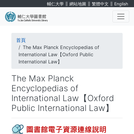
移
∥
∥
∥
輔仁大學
網站地圖
繁體中文
English
至
主
內
. . .
容
導
首頁
航
The Max Planck Encyclopedias of
International Law【Oxford Public
連
International Law】
結
The Max Planck
Encyclopedias of
International Law【Oxford
Public International Law】