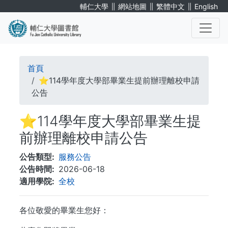
移
∥
∥
∥
輔仁大學
網站地圖
繁體中文
English
至
主
內
. . .
容
導
首頁
航
⭐114學年度大學部畢業生提前辦理離校申請
公告
連
⭐114學年度大學部畢業生提
結
前辦理離校申請公告
公告類型
服務公告
公告時間
2026-06-18
適用學院
全校
各位敬愛的畢業生您好：