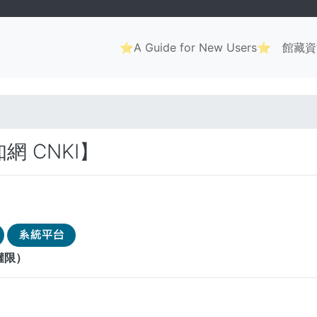
Main
⭐A Guide for New Users⭐
館藏資
navigation
. . .
 CNKI】
權限）