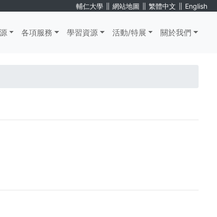
∥
∥
∥
輔仁大學
網站地圖
繁體中文
English
源
各項服務
學習資源
活動/特展
關於我們