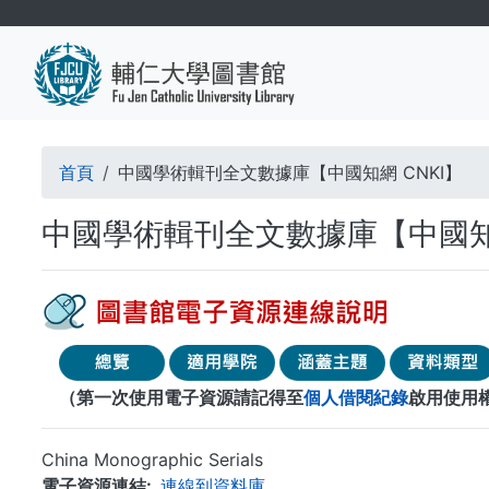
移
至
主
內
容
導
首頁
中國學術輯刊全文數據庫【中國知網 CNKI】
航
中國學術輯刊全文數據庫【中國知網
連
結
（第一次使用電子資源請記得至
個人借閱紀錄
啟用使用
China Monographic Serials
電子資源連結
連線到資料庫