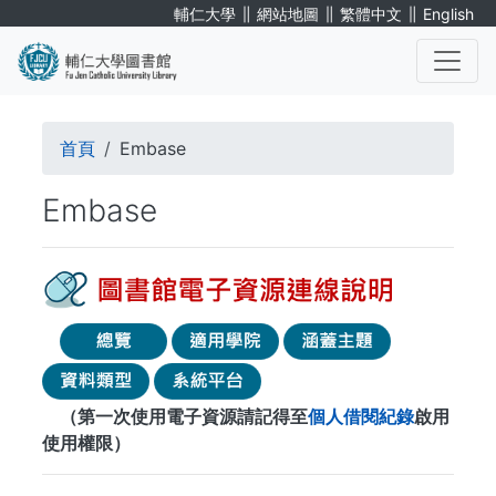
移
∥
∥
∥
輔仁大學
網站地圖
繁體中文
English
至
主
內
. . .
容
導
首頁
Embase
航
Embase
連
結
（第一次使用電子資源請記得至
個人借閱紀錄
啟用
使用權限）