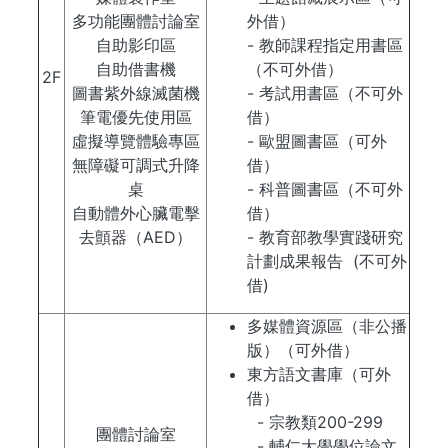
多功能團體討論室
外借）
自助影印區
- 教師課程指定用書區
自助借書機
（不可外借）
2F
圖書紫外線滅菌機
- 考試用書區（不可外
筆電優先使用區
借）
虛擬導覽體驗專區
- 歐盟圖書區（可外
無障礙可調式升降
借）
桌
- 科普圖書區（不可外
自動體外心臟電擊
借）
去顫器（AED）
- 教育部教學實踐研究
計劃成果報告 (不可外
借)
多媒體資源區（非公播
版）（可外借）
東方語文書庫（可外
借）
- 宗教類200-299
團體討論室
- 輔仁大學學位論文