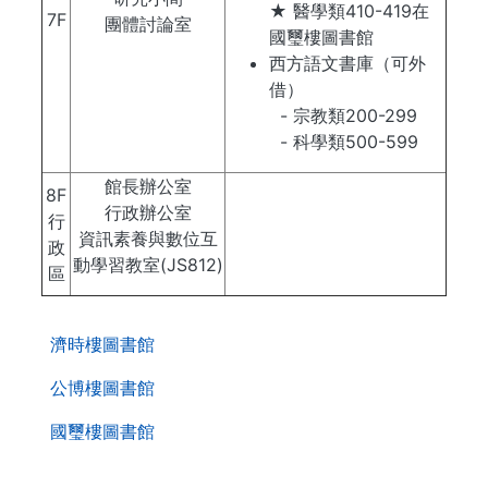
★ 醫學類410-419在
7F
團體討論室
國璽樓圖書館
西方語文書庫（可外
借）
- 宗教類200-299
- 科學類500-599
館長辦公室
8F
行政辦公室
行
資訊素養與數位互
政
動學習教室(JS812)
區
. . .
第
濟時樓圖書館
二
層
公博樓圖書館
導
國璽樓圖書館
覽
列