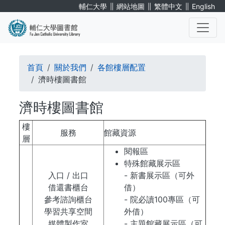
移
∥
∥
∥
輔仁大學
網站地圖
繁體中文
English
至
主
內
. . .
容
導
首頁
關於我們
各館樓層配置
航
濟時樓圖書館
連
濟時樓圖書館
結
樓
服務
館藏資源
層
閱報區
特殊館藏展示區
入口 / 出口
- 新書展示區（可外
借還書櫃台
借）
參考諮詢櫃台
- 院必讀100專區（可
學習共享空間
外借）
媒體製作室
- 主題館藏展示區（可