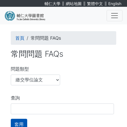
移
∥
∥
∥
輔仁大學
網站地圖
繁體中文
English
至
主
內
. . .
容
導
首頁
常問問題 FAQs
航
常問問題 FAQs
連
結
問題類型
查詢