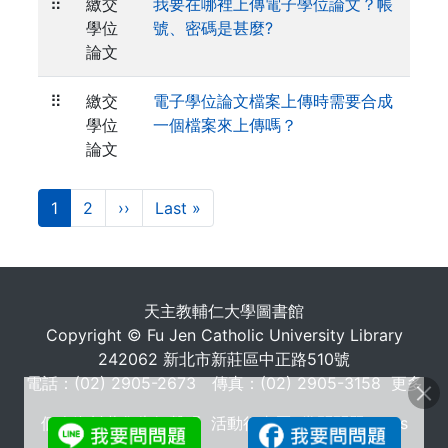
⠿
繳交
我要在哪裡上傳電子學位論文？帳
學位
號、密碼是甚麼?
論文
⠿
繳交
電子學位論文檔案上傳時需要合成
學位
一個檔案來上傳嗎？
論文
Pagination
目
1
Page
2
下
››
Last
Last »
前
一
page
頁
頁
. . .
面
天主教輔仁大學圖書館
Copyright © Fu Jen Catholic University Library
242062 新北市新莊區中正路510號
電話：(02) 2905-2673 傳真：(02) 2905-3158
更多
個人資料蒐集告知聲明
活動行事曆
常問問題 FAQs