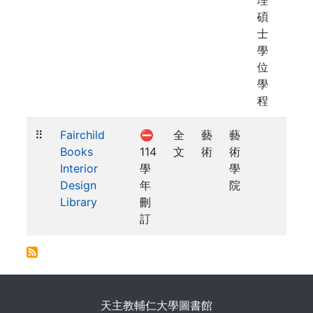
理
碩
士
學
位
學
程
⠿
Fairchild
⛔
全
藝
藝
Books
114
文
術
術
Interior
學
學
Design
年
院
Library
刪
訂
. . .
天主教輔仁大學圖書館