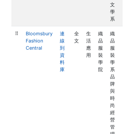
文
學
系
⠿
Bloomsbury
連
全
生
織
織
Fashion
線
文
活
品
品
Central
到
應
服
服
資
用
裝
裝
料
學
學
庫
院
系
品
牌
與
時
尚
經
營
管