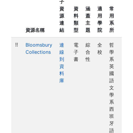
子
資
資
涵
適
常
源
料
蓋
用
用
連
類
主
學
系
資源名稱
結
型
題
院
所
⠿
Bloomsbury
連
電
綜
全
哲
Collections
線
子
合
校
學
到
書
性
系
資
英
料
國
庫
語
文
學
系
西
班
牙
語