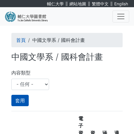
移
∥
∥
∥
輔仁大學
網站地圖
繁體中文
English
至
主
內
. . .
容
導
首頁
中國文學系 / 國科會計畫
航
中國文學系 / 國科會計畫
連
結
內容類型
電
子
資
資
涵
適