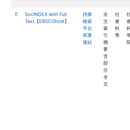
⠿
SocINDEX with Full
跨庫
全
社
Text【EBSCOhost】
檢索
文
會
平台
索
科
單庫
引
學
連結
摘
要
含
部
分
全
文