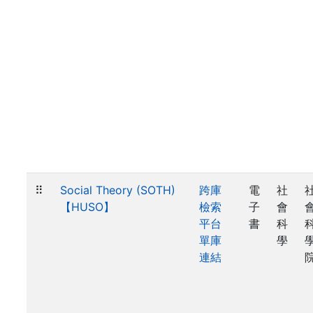
⠿
Social Theory (SOTH)
跨庫
電
社
【HUSO】
檢索
子
會
平台
書
科
單庫
學
連結