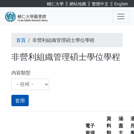
移
∥
∥
∥
輔仁大學
網站地圖
繁體中文
English
至
主
內
. . .
容
導
首頁
非營利組織管理碩士學位學程
航
非營利組織管理碩士學位學程
連
結
內容類型
資
涵
電子
料
蓋
資源
類
主