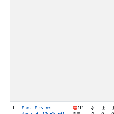
⠿
Social Services
⛔112
索
社
Abstracts【ProQuest】
學年
引
會