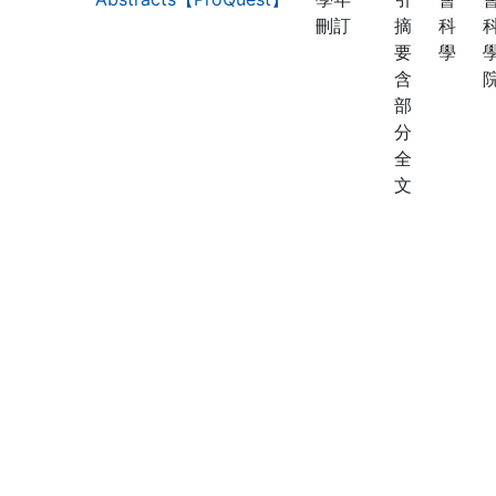
刪訂
摘
科
要
學
含
部
分
全
文