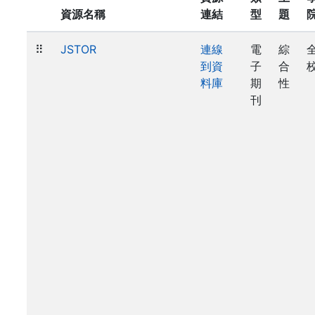
資源名稱
連結
型
題
⠿
JSTOR
連線
電
綜
到資
子
合
料庫
期
性
刊