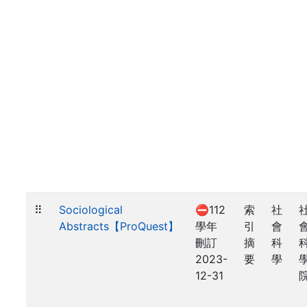
⠿
Sociological
⛔112
索
社
Abstracts【ProQuest】
學年
引
會
刪訂
摘
科
2023-
要
學
12-31