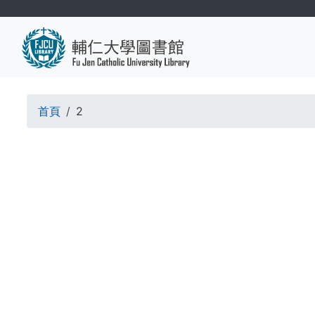
移
至
主
內
容
導
首頁
2
航
連
結