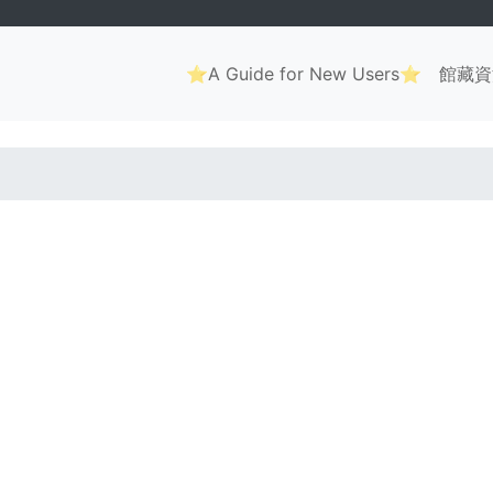
Main
⭐A Guide for New Users⭐
館藏資
navigation
. . .
. . .