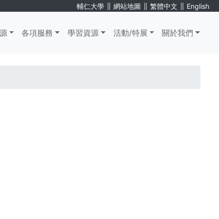
∥
∥
∥
輔仁大學
網站地圖
繁體中文
English
源
各項服務
學習資源
活動/特展
關於我們