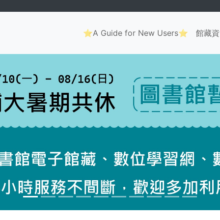
Main
⭐A Guide for New Users⭐
館藏資
navigation