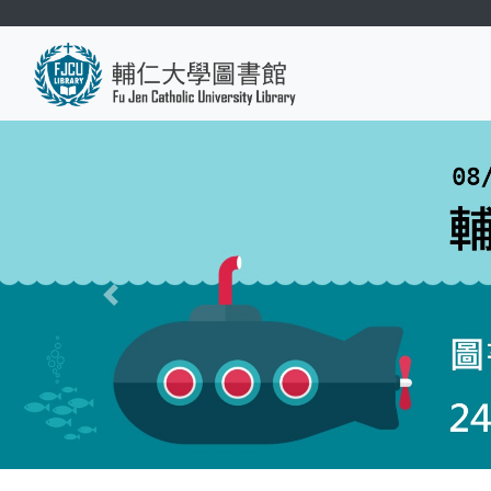
移
至
主
內
容