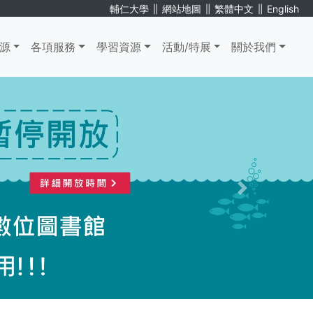
∥
∥
∥
輔仁大學
網站地圖
繁體中文
English
源
各項服務
學習資源
活動/特展
關於我們
. . .