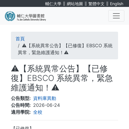
移
∥
∥
∥
輔仁大學
網站地圖
繁體中文
English
至
主
內
. . .
容
導
首頁
航
⚠️【系統異常公告】【已修復】EBSCO 系統
異常，緊急維護通知！⚠️
連
⚠️【系統異常公告】【已修
結
復】EBSCO 系統異常，緊急
維護通知！⚠️
公告類型
資料庫異動
公告時間
2026-06-24
適用學院
全校
【已修復】