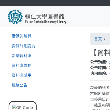
移
至
主
內
容
導
活動與展覽
首頁
航
資源利用講習
【資料
連
新增資料庫
公告類型
結
資料庫異動
公告時間
適用學院
資料庫試用
服務公告
親愛的讀者
本館所提供
自停用日起
下載及相關