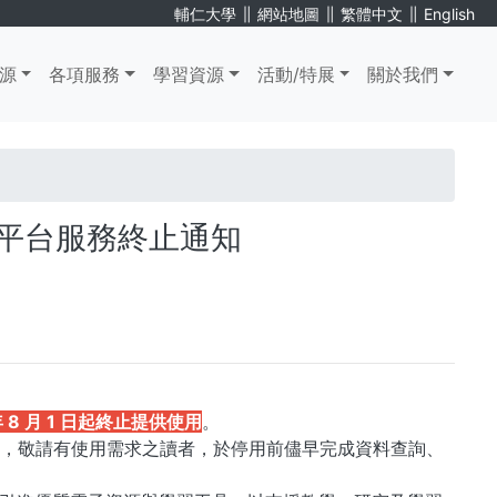
∥
∥
∥
輔仁大學
網站地圖
繁體中文
English
源
各項服務
學習資源
活動/特展
關於我們
寫作平台服務終止通知
 年 8 月 1 日起終止提供使用
。
項功能，敬請有使用需求之讀者，於停用前儘早完成資料查詢、