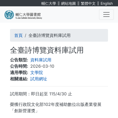
移
∥
∥
∥
輔仁大學
網站地圖
繁體中文
English
至
主
內
. . .
容
導
首頁
全臺詩博覽資料庫試用
航
全臺詩博覽資料庫試用
連
公告類型
資料庫試用
結
公告時間
2026-03-10
適用學院
文學院
相關連結
試用網址
試用期間：即日起至 115/4/30 止
榮獲行政院文化部102年度補助數位出版產業發展
「創新營運獎」