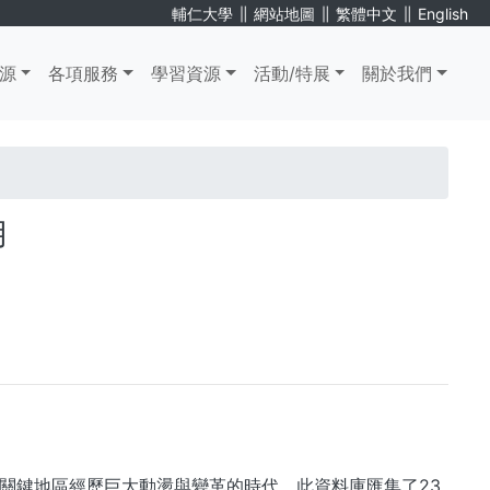
∥
∥
∥
輔仁大學
網站地圖
繁體中文
English
源
各項服務
學習資源
活動/特展
關於我們
用
關鍵地區經歷巨大動盪與變革的時代。此資料庫匯集了23