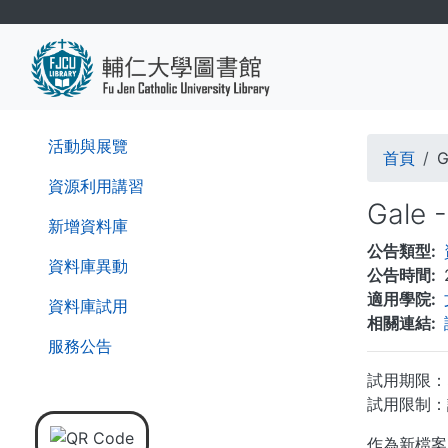
移
至
主
內
容
導
活動與展覽
首頁
G
航
資源利用講習
Gale 
連
新增資料庫
公告類型
結
資料庫異動
公告時間
適用學院
資料庫試用
相關連結
服務公告
試用期限：即日
試用限制：
作為新檔案