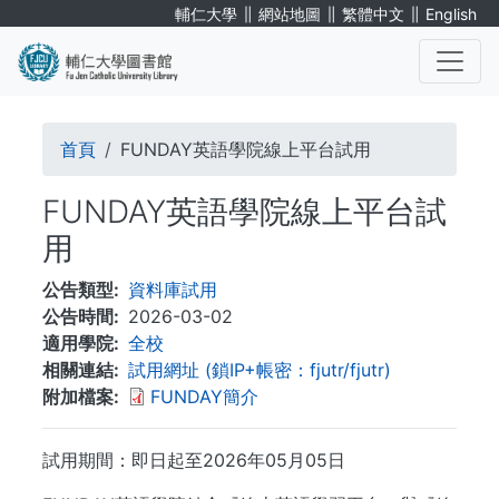
移
∥
∥
∥
輔仁大學
網站地圖
繁體中文
English
至
主
內
. . .
容
導
首頁
FUNDAY英語學院線上平台試用
航
FUNDAY英語學院線上平台試
連
用
結
公告類型
資料庫試用
公告時間
2026-03-02
適用學院
全校
相關連結
試用網址 (鎖IP+帳密：fjutr/fjutr)
附加檔案
FUNDAY簡介
試用期間：即日起至2026年05月05日